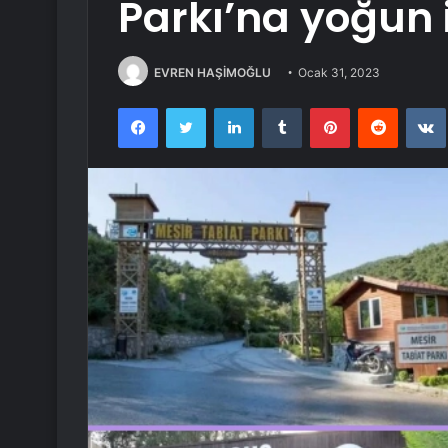
Parkı’na yoğun i
EVREN HAŞİMOĞLU
Ocak 31, 2023
Facebook
Twitter
LinkedIn
Tumblr
Pinterest
Reddit