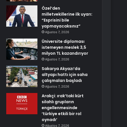
Özel’den
milletvekillerine ilk uyarı:
“Esprisini bile
yapmayacaksınız”
Ağustos 7, 2026
Üniversite diploması
istemeyen meslek 3,5
milyon TL kazandırıyor
Ağustos 7, 2026
Sakarya Akyazı’da
altyapı hattı için saha
çalışmaları başladı
Ağustos 7, 2026
Arakçi: ırak’taki kürt
silahlı grupların
engellenmesinde
‘türkiye etkili bir rol
oynadı’
Ağustos 7, 2026