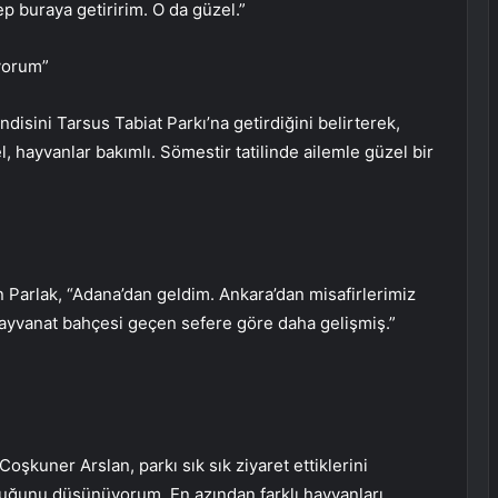
ep buraya getiririm. O da güzel.”
iyorum”
ndisini Tarsus Tabiat Parkı’na getirdiğini belirterek,
 hayvanlar bakımlı. Sömestir tatilinde ailemle güzel bir
 Parlak, “Adana’dan geldim. Ankara’dan misafirlerimiz
 Hayvanat bahçesi geçen sefere göre daha gelişmiş.”
Coşkuner Arslan, parkı sık sık ziyaret ettiklerini
olduğunu düşünüyorum. En azından farklı hayvanları