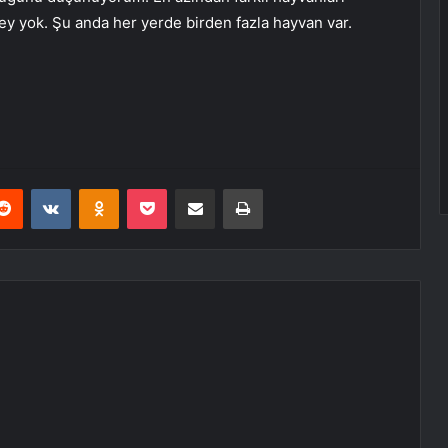
şey yok. Şu anda her yerde birden fazla hayvan var.
erest
Reddit
VKontakte
Odnoklassniki
Pocket
E-Posta ile paylaş
Yazdır