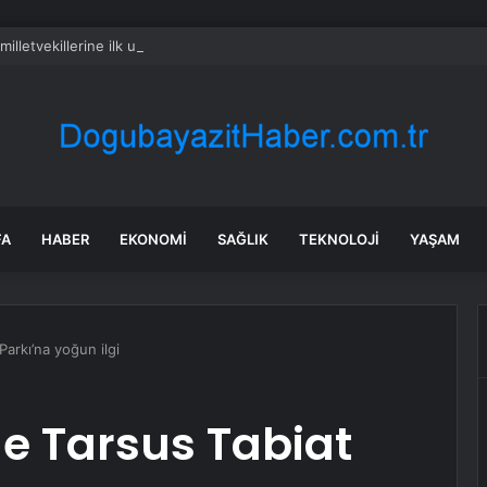
milletvekillerine ilk uyarı: “Esprisini bile yapmayacaksınız”
FA
HABER
EKONOMI
SAĞLIK
TEKNOLOJI
YAŞAM
Parkı’na yoğun ilgi
de Tarsus Tabiat