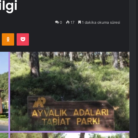
lgi
0
17
1 dakika okuma süresi
VKontakte
Odnoklassniki
Pocket