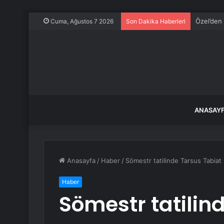
Özel’den 
Cuma, Ağustos 7 2026
Son Dakika Haberleri
ANASAY
Anasayfa
/
Haber
/
Sömestr tatilinde Tarsus Tabiat 
Haber
Sömestr tatilin