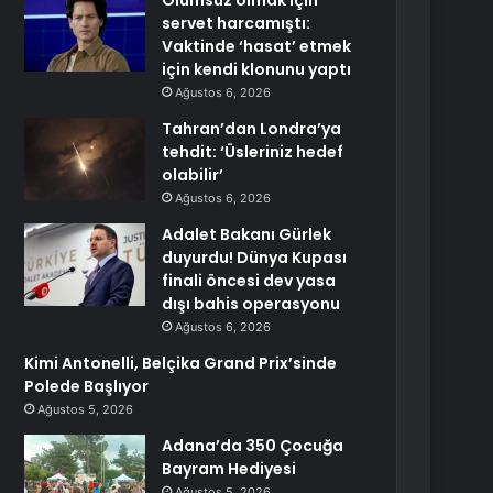
Ölümsüz olmak için
servet harcamıştı:
Vaktinde ‘hasat’ etmek
için kendi klonunu yaptı
Ağustos 6, 2026
Tahran’dan Londra’ya
tehdit: ‘Üsleriniz hedef
olabilir’
Ağustos 6, 2026
Adalet Bakanı Gürlek
duyurdu! Dünya Kupası
finali öncesi dev yasa
dışı bahis operasyonu
Ağustos 6, 2026
Kimi Antonelli, Belçika Grand Prix’sinde
Polede Başlıyor
Ağustos 5, 2026
Adana’da 350 Çocuğa
Bayram Hediyesi
Ağustos 5, 2026