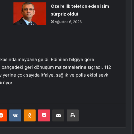
Özel’e ilk telefon eden isim
sürpriz oldu!
Ağustos 6, 2026
kasında meydana geldi. Edinilen bilgiye göre
k bahçedeki geri dönüşüm malzemelerine sıçradı. 112
 yerine çok sayıda itfaiye, sağlık ve polis ekibi sevk
ürüyor.
erest
Reddit
VKontakte
Odnoklassniki
Pocket
E-Posta ile paylaş
Yazdır