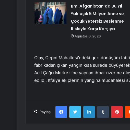
Bm: Afganistan’da Bu Yıl
Yaklaşık 5 Milyon Anne ve
Çocuk Yetersiz Beslenme
Riskiyle Karşı Karşıya
Ağustos 6, 2026
Olay, Çepni Mahallesi’ndeki geri dönüşüm fabri
fabrikadan çıkan yangın kısa sürede büyüyere
Acil Çağrı Merkezi’ne yapılan ihbar üzerine olay
edildi. İtfaiye ekiplerinin yangına müdahalesi s
Facebook
Twitter
LinkedIn
Tumblr
Pint
Paylaş