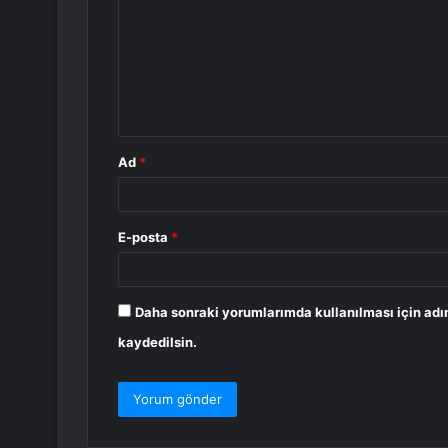
r
u
m
*
Ad
*
E-posta
*
Daha sonraki yorumlarımda kullanılması için adı
kaydedilsin.