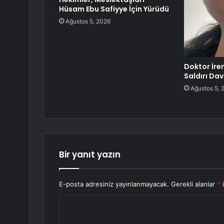
Hüsam Ebu Safiyye İçin Yürüdü
Ağustos 5, 2026
Doktor İre
Saldırı Da
Ağustos 5, 
Bir yanıt yazın
E-posta adresiniz yayınlanmayacak.
Gerekli alanlar
*
i
Y
o