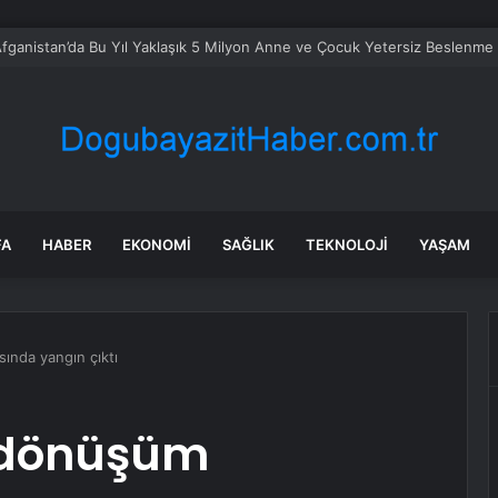
ünleri Üreticileri Toplandı
FA
HABER
EKONOMI
SAĞLIK
TEKNOLOJI
YAŞAM
sında yangın çıktı
i dönüşüm