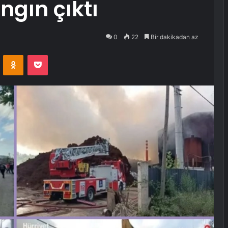
ngın çıktı
0
22
Bir dakikadan az
VKontakte
Odnoklassniki
Pocket