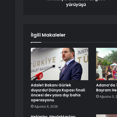
yürüyüşü
İlgili Makaleler
Adalet Bakanı Gürlek
Adana’da 
duyurdu! Dünya Kupası finali
Bayram He
öncesi dev yasa dışı bahis
Ağustos 5, 
operasyonu
Ağustos 6, 2026
Hekimler, Meslektaşları