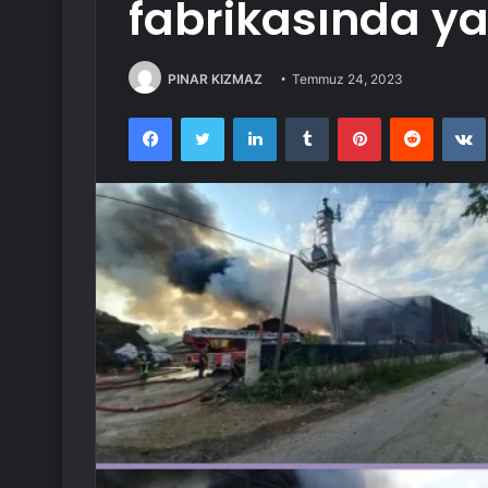
fabrikasında ya
PINAR KIZMAZ
Temmuz 24, 2023
Facebook
Twitter
LinkedIn
Tumblr
Pinterest
Reddit