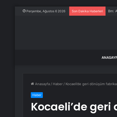
Su Ür
Perşembe, Ağustos 6 2026
Son Dakika Haberleri
ANASAY
Anasayfa
/
Haber
/
Kocaeli’de geri dönüşüm fabrika
Haber
Kocaeli’de ger