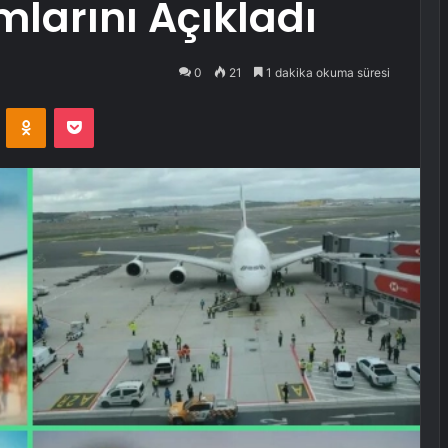
larını Açıkladı
0
21
1 dakika okuma süresi
VKontakte
Odnoklassniki
Pocket