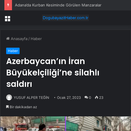
Adana’da Kurban Kesiminde Görülen Manzaralar
Menü
Anasayfa
/
Haber
Haber
Azerbaycan’ın İran
Büyükelçiliği’ne silahlı
saldırı
YUSUF ALPER TEĞİN
Ocak 27, 2023
0
23
Bir dakikadan az