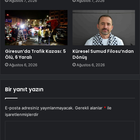
Ağustos 7, 2026
Ağustos 7, 2026
Giresun’da Trafik Kazası: 5
Küresel Sumud Filosu’ndan
Ölü, 6 Yaralı
Dönüş
Ağustos 6, 2026
Ağustos 6, 2026
Bir yanıt yazın
E-posta adresiniz yayınlanmayacak.
Gerekli alanlar
*
ile
işaretlenmişlerdir
Y
o