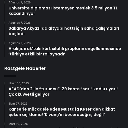
Ağustos 7, 2026
Üniversite diploması istemeyen meslek 3,5 milyon TL
kazandırıyor
Ağustos 7, 2026
Sakarya Akyazı’da altyapı hattı için saha çalışmaları
başladı
Ağustos 7, 2026
Arakçi: ırak’taki kürt silahlı grupların engellenmesinde
‘türkiye etkili bir rol oynadı’
Rastgele Haberler
Nisan 10, 2025
AFAD’dan 2 ile “turuncu”, 29 kente “sarı” kodlu uyarı!
Çok kuvvetli geliyor
Ekim 27, 2025
Kanserle mücadele eden Mustafa Keser’den dikkat
çeken açıklama! ‘Kıvanç’ın becereceği iş değil’
Mart 10, 2026