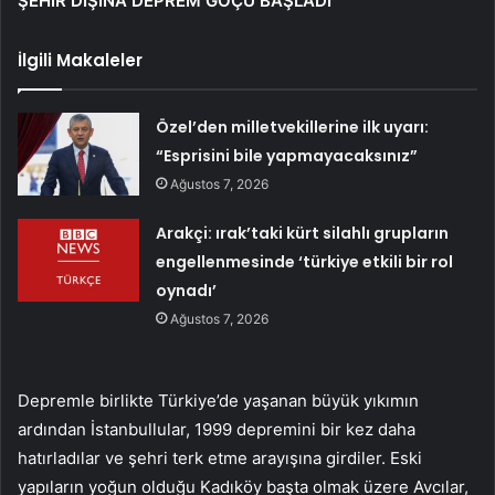
ŞEHİR DIŞINA DEPREM GÖÇÜ BAŞLADI
İlgili Makaleler
Özel’den milletvekillerine ilk uyarı:
“Esprisini bile yapmayacaksınız”
Ağustos 7, 2026
Arakçi: ırak’taki kürt silahlı grupların
engellenmesinde ‘türkiye etkili bir rol
oynadı’
Ağustos 7, 2026
Depremle birlikte Türkiye’de yaşanan büyük yıkımın
ardından İstanbullular, 1999 depremini bir kez daha
hatırladılar ve şehri terk etme arayışına girdiler. Eski
yapıların yoğun olduğu Kadıköy başta olmak üzere Avcılar,