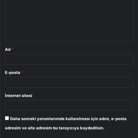
r
u
m
*
Ad
*
E-posta
*
İnternet sitesi
Daha sonraki yorumlarımda kullanılması için adım, e-posta
adresim ve site adresim bu tarayıcıya kaydedilsin.