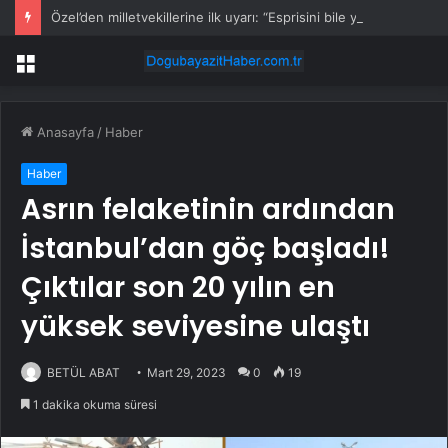
Özel’den milletvekillerine ilk uyarı: “Esprisini bile yapmayacaksınız”
Menü
Anasayfa
/
Haber
Haber
Asrın felaketinin ardından
İstanbul’dan göç başladı!
Çıktılar son 20 yılın en
yüksek seviyesine ulaştı
BETÜL ABAT
Mart 29, 2023
0
19
1 dakika okuma süresi