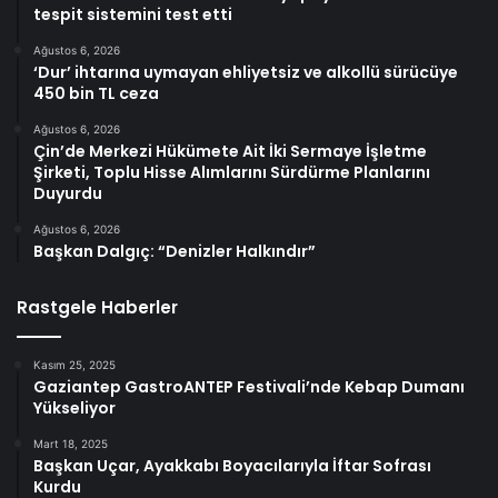
tespit sistemini test etti
Ağustos 6, 2026
‘Dur’ ihtarına uymayan ehliyetsiz ve alkollü sürücüye
450 bin TL ceza
Ağustos 6, 2026
Çin’de Merkezi Hükümete Ait İki Sermaye İşletme
Şirketi, Toplu Hisse Alımlarını Sürdürme Planlarını
Duyurdu
Ağustos 6, 2026
Başkan Dalgıç: “Denizler Halkındır”
Rastgele Haberler
Kasım 25, 2025
Gaziantep GastroANTEP Festivali’nde Kebap Dumanı
Yükseliyor
Mart 18, 2025
Başkan Uçar, Ayakkabı Boyacılarıyla İftar Sofrası
Kurdu