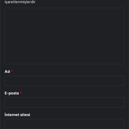
işaretlenmişlerdir
Y
o
r
u
m
*
Ad
*
E-posta
*
İnternet sitesi