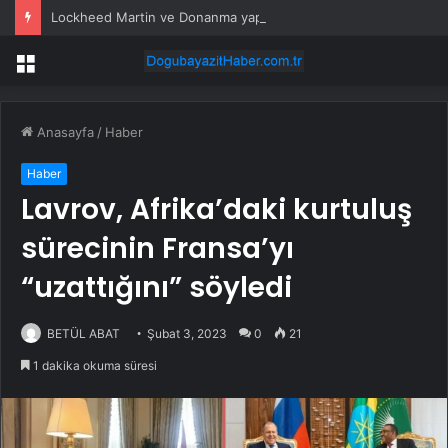
Lockheed Martin ve Donanma yapay zeka denizaltı tespit sistemini test etti
Menü
Anasayfa
/
Haber
Haber
Lavrov, Afrika’daki kurtuluş
sürecinin Fransa’yı
“uzattığını” söyledi
BETÜL ABAT
Şubat 3, 2023
0
21
1 dakika okuma süresi