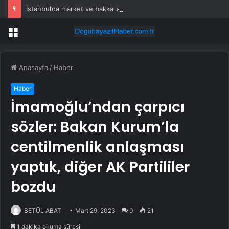
İstanbul’da market ve bakkallarda yeni uygulama devreye girdi
Menü
Anasayfa
/
Haber
Haber
İmamoğlu’ndan çarpıcı
sözler: Bakan Kurum’la
centilmenlik anlaşması
yaptık, diğer AK Partililer
bozdu
BETÜL ABAT
Mart 29, 2023
0
21
1 dakika okuma süresi