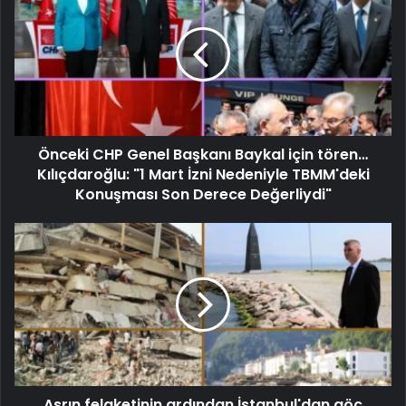
Önceki CHP Genel Başkanı Baykal için tören…
Kılıçdaroğlu: "1 Mart İzni Nedeniyle TBMM'deki
Konuşması Son Derece Değerliydi"
Asrın felaketinin ardından İstanbul'dan göç