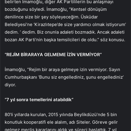
belirten İmamoğlu, diğer AK Partililerin bu anlaşmayı
bozduğunu söyledi. İmamoğlu, “Kentsel dönüşüm
denilince size bir şey söyleyeceğim. Üsküdar
Belediyesi’ne ‘Kirazlıtepe’de size yardımcı olmak istiyorum’
dedim. ‘ dedim. Biz onunla adaleti bozmadık. Ancak adaleti
bozan AK Parti’nin başka temsilcileri de oldu.” söz konusu.
“REJİM BİRARAYA GELMEME İZİN VERMİYOR”
İmamoğlu, “Rejim bir araya gelmeye izin vermiyor. Sayın
Cumhurbaşkanı ‘Bunu siz engellediniz, şunu engellediniz’
diyor.
“7 yıl sonra temellerini atabildik”
80’li yıllarda kurulan, 2015 yılında Beylikdüzü’nde 5 bin
konutluk kooperatifi ele alalım, adı Siteler. Göreve gelir
gelmez meclis kararlarını aldık ve süreci başlattık. 7 yıl