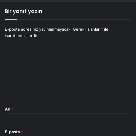
Bir yanıt yazın
E-posta adresiniz yayınlanmayacak.
Gerekli alanlar
*
ile
işaretlenmişlerdir
Y
o
r
u
m
*
Ad
*
E-posta
*