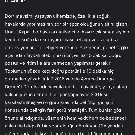
OLABİLİR
Dört mevsimi yaşayan ülkemizde, özellikle soğuk
havalarda yapılmasının zor bir spor olduğunun altını çizen
Ünal, “Kapalı bir havuza gidilse bile, havuz çıkışında kişinin
kendini soğuktan koruyamaması bel ağrısına ve gribal
enfeksiyonlara sebebiyet verebilir. Yüzmenin, genel sağlık
açısından faydalı olabilmesi için, en az 10 dakika, doğru
postür ve ritim ile ara vermeden yapılması gerekir.
Toplumun yüzde kaçı doğru postür ile 10 dakika hiç
durmadan yüzebilir ki? 2016 yılında Avrupa Omurga
Derneği Dergisi’nde yayınlanan bir makalede, yarışmalara
katılan yüzücüler ile, hiç spor yapmayan 200 kişi
karşılaştırılmış ve iki grup arasında bel fıtığı gelişimi
konusunda belirgin fark görülmemiştir. Tüm bunlar göz
önüne alındığında, yüzmenin hem vakit hem de bedensel
anlamda talepkâr bir spor olduğu görülüyor. Öte yandan
diğer sporlar ile kıyaslandığında da bel fıtığı konusunda