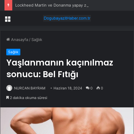
Lockheed Martin ve Donanma yapay zeka denizaltı tespit sistemini test etti
Menü
Anasayfa
/
Sağlık
Sağlık
Yaşlanmanın kaçınılmaz
sonucu: Bel Fıtığı
NURCAN BAYRAM
Haziran 18, 2024
0
0
2 dakika okuma süresi