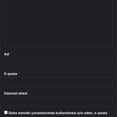
Y
o
r
u
m
*
Ad
*
E-posta
*
İnternet sitesi
Daha sonraki yorumlarımda kullanılması için adım, e-posta