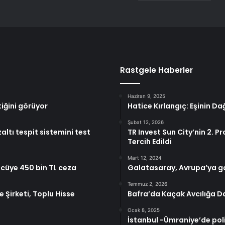
Rastgele Haberler
Haziran 9, 2025
ştiğini görüyor
Hatice Kırlangıç: Eşinin Da
Şubat 12, 2026
tı tespit sistemini test
TR Invest Sun City’nin 2. P
Tercih Edildi
Mart 12, 2024
rücüye 450 bin TL ceza
Galatasaray, Avrupa’ya ga
Temmuz 2, 2026
 Şirketi, Toplu Hisse
Bafra’da Kaçak Avcılığa D
Ocak 8, 2025
İstanbul -Ümraniye’de pol