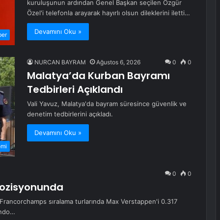
kuruluşunun ardından Genel Başkan seçilen Özgür
Özel'i telefonla arayarak hayırlı olsun dileklerini iletti…
Devamını Oku »
ber
NURCAN BAYRAM
Ağustos 6, 2026
0
0
Malatya’da Kurban Bayramı
Tedbirleri Açıklandı
Vali Yavuz, Malatya'da bayram süresince güvenlik ve
denetim tedbirlerini açıkladı.
Devamını Oku »
omi
0
0
 Pozisyonunda
Francorchamps sıralama turlarında Max Verstappen'i 0.317
ando…