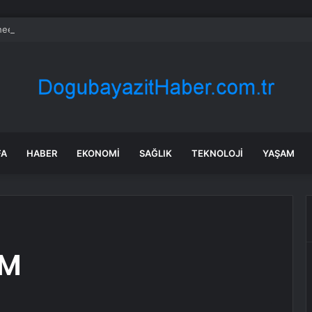
eed Martin ve Donanma yapay zeka denizaltı tespit sistemini test etti
FA
HABER
EKONOMI
SAĞLIK
TEKNOLOJI
YAŞAM
AM