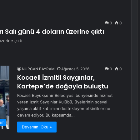
0
0
 Salı günü 4 doların üzerine çıktı
zerine çıktı
NURCAN BAYRAM
Ağustos 5, 2026
0
0
Kocaeli İzmitli Saygınlar,
Kartepe’de doğayla buluştu
Kocaeli Büyükşehir Belediyesi bünyesinde hizmet
veren İzmit Saygınlar Kulübü, üyelerinin sosyal
yaşama aktif katılımını destekleyen etkinliklerine
devam ediyor. Bu kapsamda…
am
Devamını Oku »