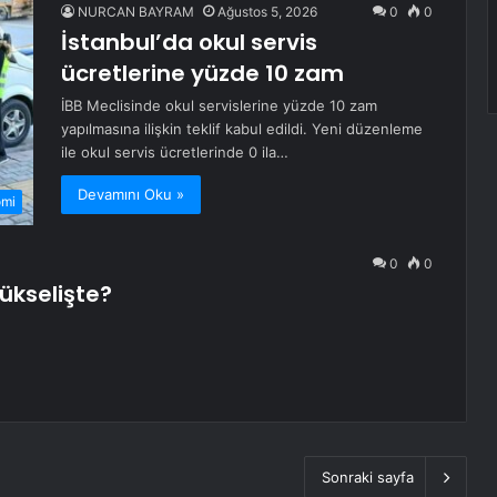
NURCAN BAYRAM
Ağustos 5, 2026
0
0
İstanbul’da okul servis
ücretlerine yüzde 10 zam
İBB Meclisinde okul servislerine yüzde 10 zam
yapılmasına ilişkin teklif kabul edildi. Yeni düzenleme
ile okul servis ücretlerinde 0 ila…
Devamını Oku »
omi
0
0
ükselişte?
Sonraki sayfa