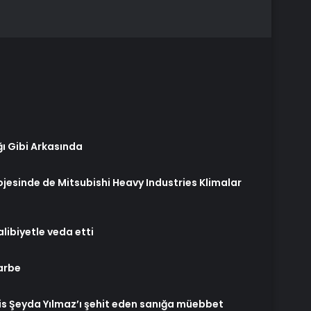
ğı Gibi Arkasında
rojesinde de Mitsubishi Heavy Industries Klimalar
libiyetle veda etti
arbe
is Şeyda Yılmaz’ı şehit eden sanığa müebbet