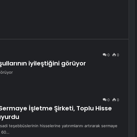
0
0
oşullarının iyileştiğini görüyor
 görüyor
0
0
Sermaye İşletme Şirketi, Toplu Hisse
Duyurdu
di teşebbüslerinin hisselerine yatırımlarını artırarak sermaye
a 60…