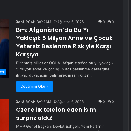
NURCAN BAYRAM
Ağustos 6, 2026
0
0
Bm: Afganistan’da Bu Yıl
Yaklaşık 5 Milyon Anne ve Çocuk
Yetersiz Beslenme Riskiyle Karşı
Karşıya
Birleşmiş Milletler OCHA, Afganistan'da bu yıl yaklaşık
5 milyon anne ve çocuğun acil beslenme desteğine
ber
ihtiyaç duyacağını belirterek insani krizin…
Devamını Oku »
NURCAN BAYRAM
Ağustos 6, 2026
0
0
Özel’e ilk telefon eden isim
sürpriz oldu!
MHP Genel Başkanı Devlet Bahçeli, Yeni Parti'nin