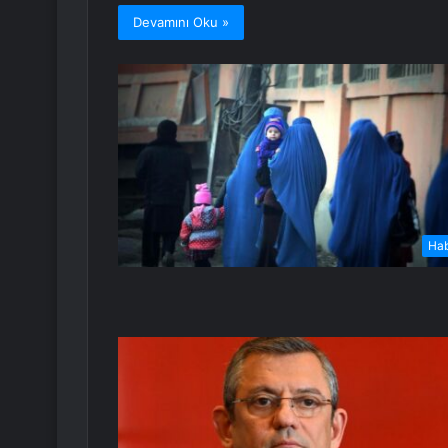
Devamını Oku »
Ha