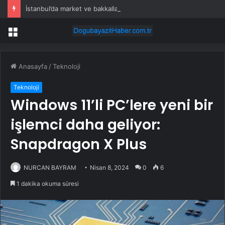
İstanbul’da market ve bakkallarda yeni uygulama devreye girdi
Menü
Anasayfa
/
Teknoloji
Teknoloji
Windows 11’li PC’lere yeni bir
işlemci daha geliyor:
Snapdragon X Plus
NURCAN BAYRAM
Nisan 8, 2024
0
6
1 dakika okuma süresi