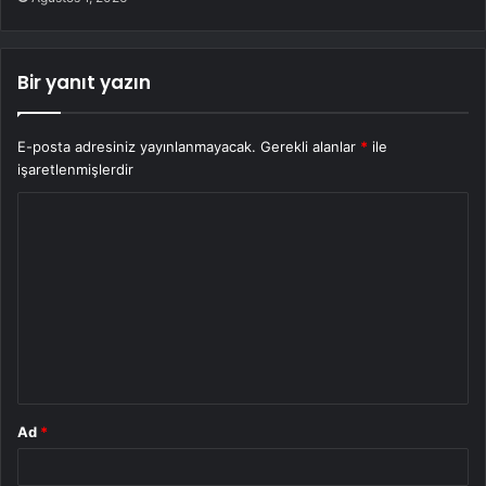
Bir yanıt yazın
E-posta adresiniz yayınlanmayacak.
Gerekli alanlar
*
ile
işaretlenmişlerdir
Y
o
r
u
m
*
Ad
*