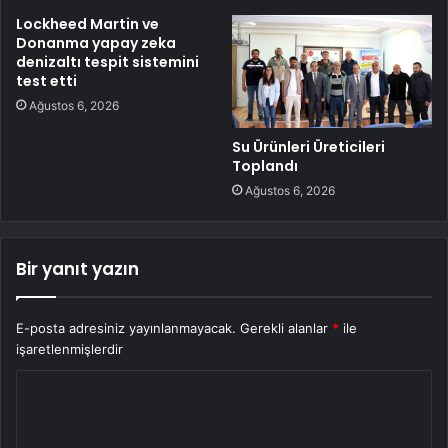
Lockheed Martin ve
Donanma yapay zeka
denizaltı tespit sistemini
test etti
Ağustos 6, 2026
Su Ürünleri Üreticileri
Toplandı
Ağustos 6, 2026
Bir yanıt yazın
E-posta adresiniz yayınlanmayacak.
Gerekli alanlar
*
ile
işaretlenmişlerdir
Y
o
r