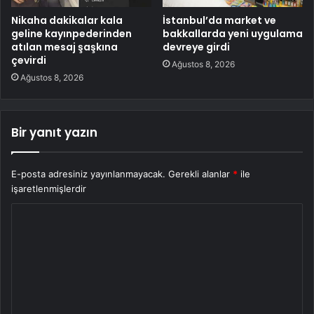
Nikaha dakikalar kala
İstanbul’da market ve
geline kayınpederinden
bakkallarda yeni uygulama
atılan mesaj şaşkına
devreye girdi
çevirdi
Ağustos 8, 2026
Ağustos 8, 2026
Bir yanıt yazın
E-posta adresiniz yayınlanmayacak.
Gerekli alanlar
*
ile
işaretlenmişlerdir
Y
o
r
u
m