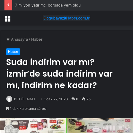
7 milyon yatırımcı borsada yem oldu
Menü
Anasayfa
/
Haber
Haber
Suda indirim var mı?
İzmir’de suda indirim var
mı, indirim ne kadar?
BETÜL ABAT
Ocak 27, 2023
0
25
1 dakika okuma süresi