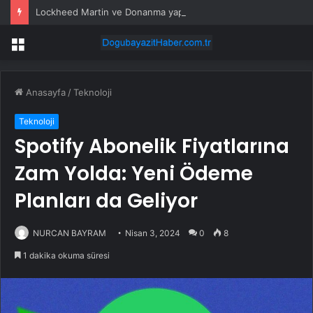
Lockheed Martin ve Donanma yapay zeka denizaltı tespit sistemini test etti
Menü
Anasayfa
/
Teknoloji
Teknoloji
Spotify Abonelik Fiyatlarına
Zam Yolda: Yeni Ödeme
Planları da Geliyor
NURCAN BAYRAM
Nisan 3, 2024
0
8
1 dakika okuma süresi