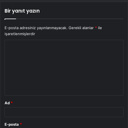
Bir yanıt yazın
E-posta adresiniz yayınlanmayacak.
Gerekli alanlar
*
ile
işaretlenmişlerdir
Y
o
r
u
m
*
Ad
*
E-posta
*