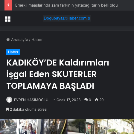
Emekli maaşlarında zam farkının yatacağı tarih belli oldu
Menü
Anasayfa
/
Haber
Haber
KADIKÖY’DE Kaldırımları
İşgal Eden SKUTERLER
TOPLAMAYA BAŞLADI
EVREN HAŞİMOĞLU
Ocak 17, 2023
0
20
2 dakika okuma süresi