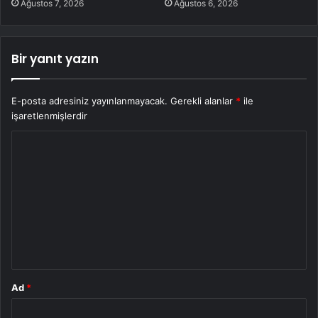
Ağustos 7, 2026
Ağustos 6, 2026
Bir yanıt yazın
E-posta adresiniz yayınlanmayacak.
Gerekli alanlar
*
ile
işaretlenmişlerdir
Y
o
r
u
m
*
Ad
*