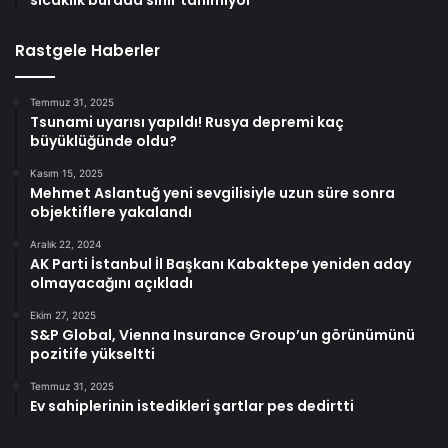
sıcaklık burada sınır tanımıyor
Rastgele Haberler
Temmuz 31, 2025
Tsunami uyarısı yapıldı! Rusya depremi kaç
büyüklüğünde oldu?
Kasım 15, 2025
Mehmet Aslantuğ yeni sevgilisiyle uzun süre sonra
objektiflere yakalandı
Aralık 22, 2024
AK Parti İstanbul İl Başkanı Kabaktepe yeniden aday
olmayacağını açıkladı
Ekim 27, 2025
S&P Global, Vienna Insurance Group’un görünümünü
pozitife yükseltti
Temmuz 31, 2025
Ev sahiplerinin istedikleri şartlar pes dedirtti