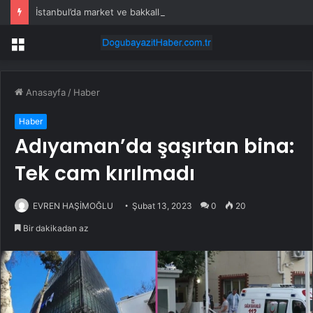
İstanbul’da market ve bakkallarda yeni uygulama devreye girdi
Menü
Anasayfa
/
Haber
Haber
Adıyaman’da şaşırtan bina:
Tek cam kırılmadı
EVREN HAŞİMOĞLU
Şubat 13, 2023
0
20
Bir dakikadan az