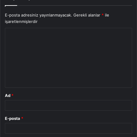
E-posta adresiniz yayınlanmayacak.
Gerekli alanlar
*
ile
işaretlenmişlerdir
Y
o
r
u
m
*
Ad
*
E-posta
*