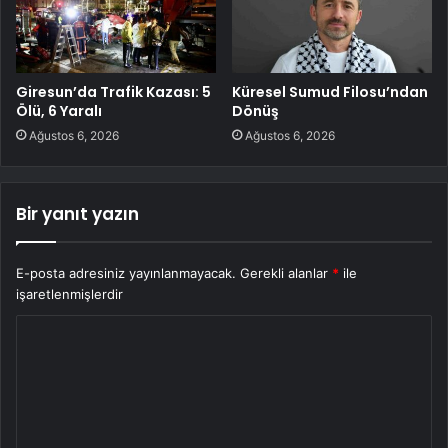
Giresun’da Trafik Kazası: 5
Küresel Sumud Filosu’ndan
Ölü, 6 Yaralı
Dönüş
Ağustos 6, 2026
Ağustos 6, 2026
Bir yanıt yazın
E-posta adresiniz yayınlanmayacak.
Gerekli alanlar
*
ile
işaretlenmişlerdir
Y
o
r
u