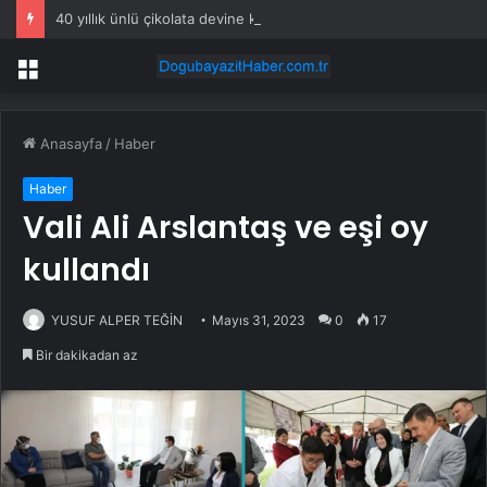
40 yıllık ünlü çikolata devine kayyum atandı
Menü
Anasayfa
/
Haber
Haber
Vali Ali Arslantaş ve eşi oy
kullandı
YUSUF ALPER TEĞİN
Mayıs 31, 2023
0
17
Bir dakikadan az