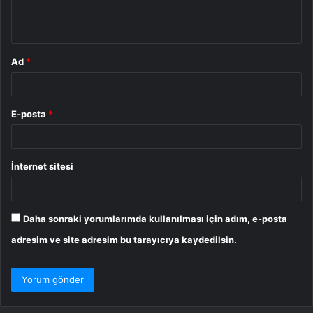
m
*
Ad
*
E-posta
*
İnternet sitesi
Daha sonraki yorumlarımda kullanılması için adım, e-posta
adresim ve site adresim bu tarayıcıya kaydedilsin.