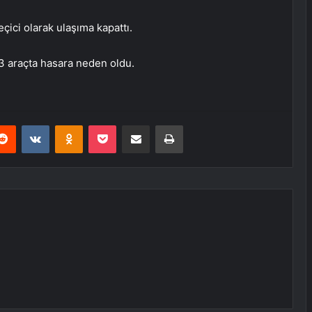
eçici olarak ulaşıma kapattı.
 3 araçta hasara neden oldu.
erest
Reddit
VKontakte
Odnoklassniki
Pocket
E-Posta ile paylaş
Yazdır