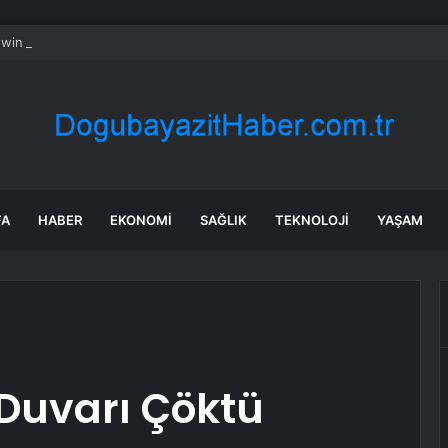
in hisseleri stratejik gözden geçirme açıklamasıyla %7 yükseldi
FA
HABER
EKONOMI
SAĞLIK
TEKNOLOJI
YAŞAM
 Duvarı Çöktü