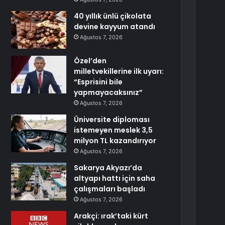
40 yıllık ünlü çikolata
devine kayyum atandı
Ağustos 7, 2026
Özel’den
milletvekillerine ilk uyarı:
“Esprisini bile
yapmayacaksınız”
Ağustos 7, 2026
Üniversite diploması
istemeyen meslek 3,5
milyon TL kazandırıyor
Ağustos 7, 2026
Sakarya Akyazı’da
altyapı hattı için saha
çalışmaları başladı
Ağustos 7, 2026
Arakçi: ırak’taki kürt