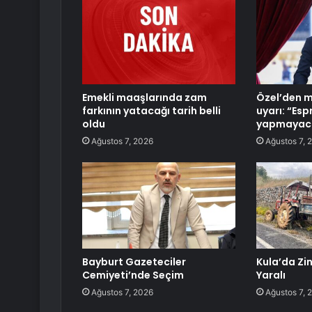
Emekli maaşlarında zam
Özel’den mi
farkının yatacağı tarih belli
uyarı: “Espr
oldu
yapmayaca
Ağustos 7, 2026
Ağustos 7, 
Bayburt Gazeteciler
Kula’da Zi
Cemiyeti’nde Seçim
Yaralı
Ağustos 7, 2026
Ağustos 7, 