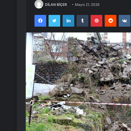
DİLAN BİÇER
Mayıs 21, 2026
Facebook
Twitter
LinkedIn
Tumblr
Pinterest
Reddit