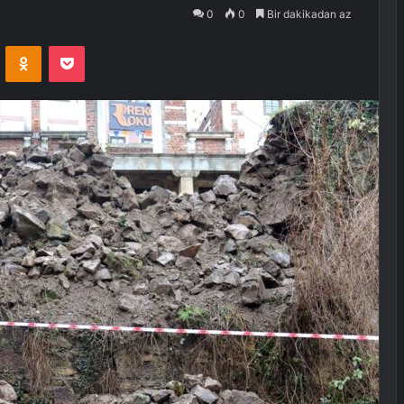
0
0
Bir dakikadan az
VKontakte
Odnoklassniki
Pocket