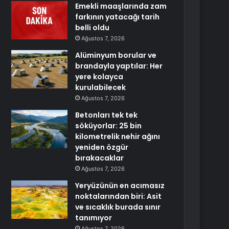
Emekli maaşlarında zam
farkının yatacağı tarih
belli oldu
Ağustos 7, 2026
Alüminyum borular ve
brandayla yaptılar: Her
yere kolayca
kurulabilecek
Ağustos 7, 2026
Betonları tek tek
söküyorlar: 25 bin
kilometrelik nehir ağını
yeniden özgür
bırakacaklar
Ağustos 7, 2026
Yeryüzünün en acımasız
noktalarından biri: Asit
ve sıcaklık burada sınır
tanımıyor
Ağustos 7, 2026