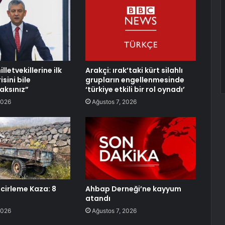
lletvekillerine ilk
Arakçi: ırak’taki kürt silahlı
isini bile
grupların engellenmesinde
ksınız”
‘türkiye etkili bir rol oynadı’
2026
Ağustos 7, 2026
ncirleme Kaza: 8
Ahbap Derneği’ne kayyum
atandı
2026
Ağustos 7, 2026