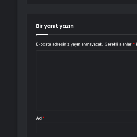
Bir yanıt yazın
E-posta adresiniz yayınlanmayacak.
Gerekli alanlar
*
i
Y
o
r
u
m
*
Ad
*