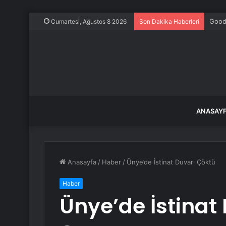
Goodw
Cumartesi, Ağustos 8 2026
Son Dakika Haberleri
ANASAY
Anasayfa
/
Haber
/
Ünye’de İstinat Duvarı Çöktü
Haber
Ünye’de İstinat