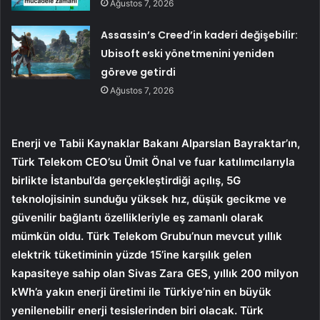
Ağustos 7, 2026
Assassin’s Creed’in kaderi değişebilir:
Ubisoft eski yönetmenini yeniden
göreve getirdi
Ağustos 7, 2026
Enerji ve Tabii Kaynaklar Bakanı Alparslan Bayraktar’ın,
Türk Telekom CEO’su Ümit Önal ve fuar katılımcılarıyla
birlikte İstanbul’da gerçekleştirdiği açılış, 5G
teknolojisinin sunduğu yüksek hız, düşük gecikme ve
güvenilir bağlantı özellikleriyle eş zamanlı olarak
mümkün oldu. Türk Telekom Grubu’nun mevcut yıllık
elektrik tüketiminin yüzde 15’ine karşılık gelen
kapasiteye sahip olan
Sivas Zara GES, yıllık 200 milyon
kWh’a yakın enerji üretimi ile Türkiye’nin en büyük
yenilenebilir enerji tesislerinden biri olacak. Türk