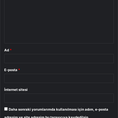
o
r
u
m
*
Ad
*
E-posta
*
İnternet sitesi
Daha sonraki yorumlarımda kullanılması için adım, e-posta
adresim ve site adresim bu tarayıcıya kaydedilsin.