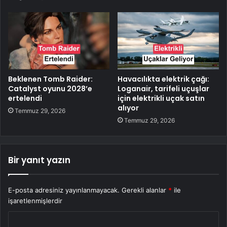
Beklenen Tomb Raider:
Havacılıkta elektrik çağı:
Catalyst oyunu 2028’e
Loganair, tarifeli uçuşlar
ertelendi
için elektrikli uçak satın
alıyor
Temmuz 29, 2026
Temmuz 29, 2026
Bir yanıt yazın
E-posta adresiniz yayınlanmayacak.
Gerekli alanlar
*
ile
işaretlenmişlerdir
Y