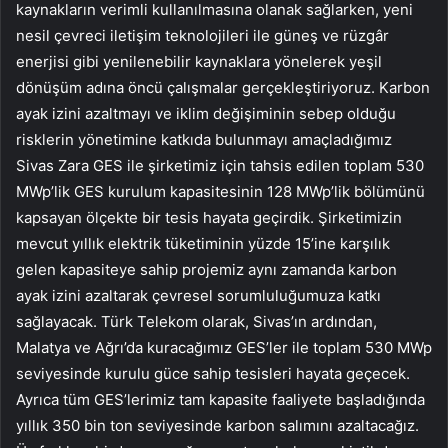
kaynakların verimli kullanılmasına olanak sağlarken, yeni
nesil çevreci iletişim teknolojileri ile güneş ve rüzgâr
enerjisi gibi yenilenebilir kaynaklara yönelerek yeşil
dönüşüm adına öncü çalışmalar gerçekleştiriyoruz. Karbon
ayak izini azaltmayı ve iklim değişiminin sebep olduğu
risklerin yönetimine katkıda bulunmayı amaçladığımız
Sivas Zara GES ile şirketimiz için tahsis edilen toplam 530
MWp’lik GES kurulum kapasitesinin 128 MWp’lik bölümünü
kapsayan ölçekte bir tesis hayata geçirdik. Şirketimizin
mevcut yıllık elektrik tüketiminin yüzde 15’ine karşılık
gelen kapasiteye sahip projemiz aynı zamanda karbon
ayak izini azaltarak çevresel sorumluluğumuza katkı
sağlayacak. Türk Telekom olarak, Sivas’ın ardından,
Malatya ve Ağrı’da kuracağımız GES’ler ile toplam 530 MWp
seviyesinde kurulu güce sahip tesisleri hayata geçecek.
Ayrıca tüm GES’lerimiz tam kapasite faaliyete başladığında
yıllık 350 bin ton seviyesinde karbon salımını azaltacağız.