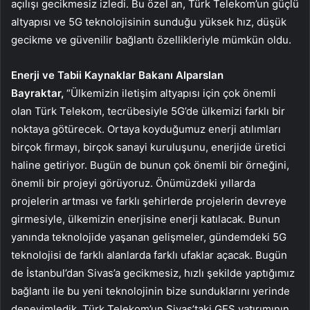
açılışı gecikmesiz izledi. Bu özel an, Türk Telekom’un güçlü
altyapısı ve 5G teknolojisinin sunduğu yüksek hız, düşük
gecikme ve güvenilir bağlantı özellikleriyle mümkün oldu.
Enerji ve Tabii Kaynaklar Bakanı Alparslan
Bayraktar,
“Ülkemizin iletişim altyapısı için çok önemli
olan Türk Telekom, tecrübesiyle 5G’de ülkemizi farklı bir
noktaya götürecek. Ortaya koyduğumuz enerji atılımları
birçok firmayı, birçok sanayi kuruluşunu, enerjide üretici
haline getiriyor. Bugün de bunun çok önemli bir örneğini,
önemli bir projeyi görüyoruz. Önümüzdeki yıllarda
projelerin artması ve farklı şehirlerde projelerin devreye
girmesiyle, ülkemizin enerjisine enerji katılacak. Bunun
yanında teknolojide yaşanan gelişmeler, gündemdeki 5G
teknolojisi de farklı alanlarda farklı ufaklar açacak. Bugün
de İstanbul’dan Sivas’a gecikmesiz, hızlı şekilde yaptığımız
bağlantı ile bu yeni teknolojinin bize sunduklarını yerinde
deneyimledik. Türk Telekom’un Sivas’taki GES yatırımının