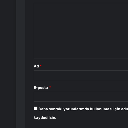
Y
o
r
u
m
*
Ad
*
E-posta
*
Daha sonraki yorumlarımda kullanılması için adı
kaydedilsin.