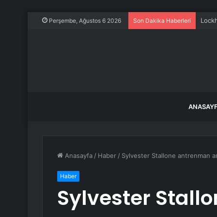
Lockh
Perşembe, Ağustos 6 2026
Son Dakika Haberleri
ANASAY
Anasayfa
/
Haber
/
Sylvester Stallone antrenman anl
Haber
Sylvester Stal