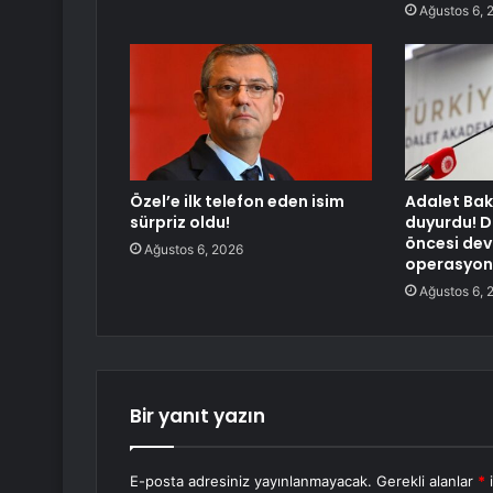
Ağustos 6, 
Özel’e ilk telefon eden isim
Adalet Bak
sürpriz oldu!
duyurdu! D
öncesi dev
Ağustos 6, 2026
operasyo
Ağustos 6, 
Bir yanıt yazın
E-posta adresiniz yayınlanmayacak.
Gerekli alanlar
*
i