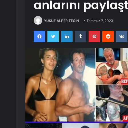
anlarını paylaşt
YUSUF ALPER TEĞİN
Temmuz 7, 2023
Facebook
Twitter
LinkedIn
Tumblr
Pinterest
Reddit