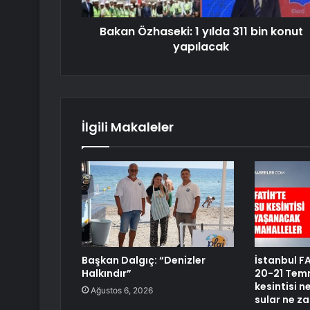
Bakan Özhaseki: 1 yılda 311 bin konut
yapılacak
İlgili Makaleler
Başkan Dalgıç: “Denizler
İstanbul FA
Halkındır”
20-21 Temm
kesintisi 
Ağustos 6, 2026
sular ne z