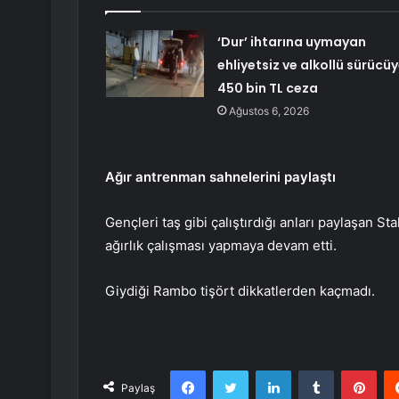
‘Dur’ ihtarına uymayan
ehliyetsiz ve alkollü sürücü
450 bin TL ceza
Ağustos 6, 2026
Ağır antrenman sahnelerini paylaştı
Gençleri taş gibi çalıştırdığı anları paylaşan Sta
ağırlık çalışması yapmaya devam etti.
Giydiği Rambo tişört dikkatlerden kaçmadı.
Facebook
Twitter
LinkedIn
Tumblr
Pint
Paylaş