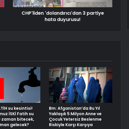
CHP'liden 'dolandırıcı'dan 3 partiye
hata duyurusu!
TİH su kesintisi!
Bm: Afganistan’da Bu Yıl
uz İSKİ Fatih su
Yaklaşık 5 Milyon Anne ve
ne zaman bitecek,
Çocuk Yetersiz Beslenme
aman gelecek?
Riskiyle Karşı Karşıya