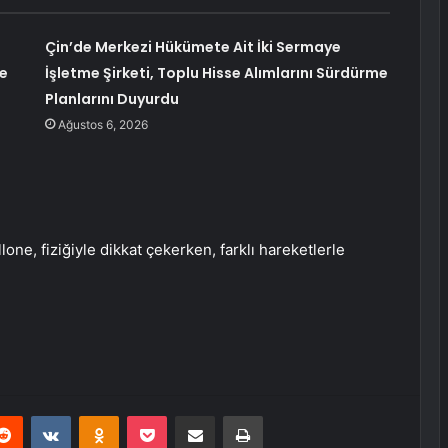
Çin’de Merkezi Hükümete Ait İki Sermaye
ye
İşletme Şirketi, Toplu Hisse Alımlarını Sürdürme
Planlarını Duyurdu
Ağustos 6, 2026
llone, fiziğiyle dikkat çekerken, farklı hareketlerle
erest
Reddit
VKontakte
Odnoklassniki
Pocket
E-Posta ile paylaş
Yazdır