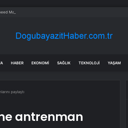
eed Martin ve Donanma yapay zeka denizaltı tespit sistemini test etti
FA
HABER
EKONOMI
SAĞLIK
TEKNOLOJI
YAŞAM
arını paylaştı
lone antrenman