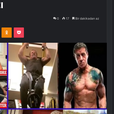
ı
0
17
Bir dakikadan az
VKontakte
Odnoklassniki
Pocket