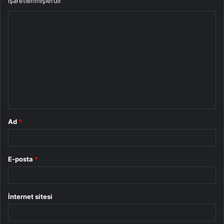
işaretlenmişlerdir
Y
o
r
u
m
*
Ad
*
E-posta
*
İnternet sitesi