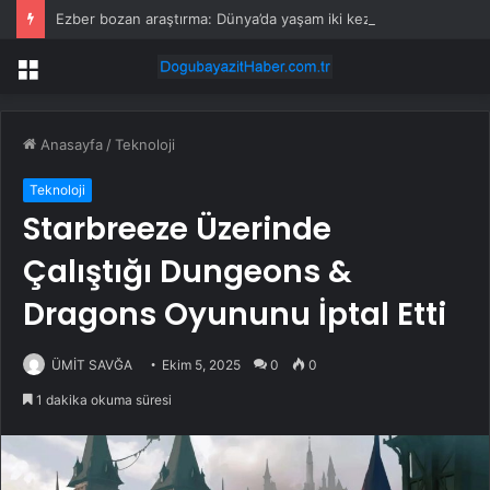
Ezber bozan araştırma: Dünya’da yaşam iki kez ortaya çıktı
Menü
Anasayfa
/
Teknoloji
Teknoloji
Starbreeze Üzerinde
Çalıştığı Dungeons &
Dragons Oyununu İptal Etti
ÜMİT SAVĞA
Ekim 5, 2025
0
0
1 dakika okuma süresi