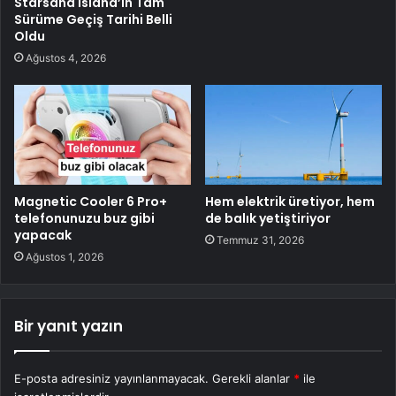
Starsand Island’ın Tam
Sürüme Geçiş Tarihi Belli
Oldu
Ağustos 4, 2026
Magnetic Cooler 6 Pro+
Hem elektrik üretiyor, hem
telefonunuzu buz gibi
de balık yetiştiriyor
yapacak
Temmuz 31, 2026
Ağustos 1, 2026
Bir yanıt yazın
E-posta adresiniz yayınlanmayacak.
Gerekli alanlar
*
ile