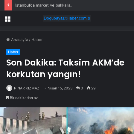
İstanbul’da market ve bakkallarda yeni uygulama devreye girdi
Menü
Anasayfa
/
Haber
Haber
Son Dakika: Taksim AKM’de
korkutan yangın!
PINAR KIZMAZ
Nisan 15, 2023
0
29
Bir dakikadan az