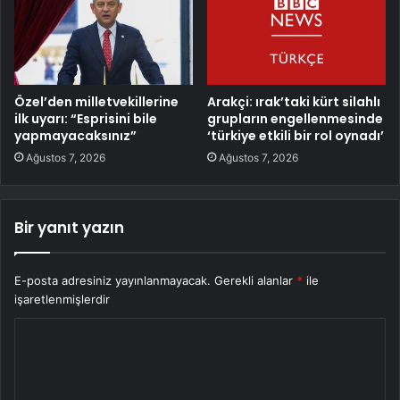
Özel’den milletvekillerine
Arakçi: ırak’taki kürt silahlı
ilk uyarı: “Esprisini bile
grupların engellenmesinde
yapmayacaksınız”
‘türkiye etkili bir rol oynadı’
Ağustos 7, 2026
Ağustos 7, 2026
Bir yanıt yazın
E-posta adresiniz yayınlanmayacak.
Gerekli alanlar
*
ile
işaretlenmişlerdir
Y
o
r