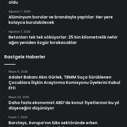
oldu
Ağustos 7, 2026
Alüminyum borular ve brandayla yaptılar: Her yere
kolayca kurulabilecek
Ağustos 7, 2026
Betonları tek tek söküyorlar: 25 bin kilometrelik nehir
ağını yeniden özgür bırakacaklar
Rastgele Haberler
Mayıs 9, 2026
Adalet Bakanı Akın Gürlek, TBMM Suça Sürüklenen
Çocuklara İlişkin Araştırma Komisyonu Üyelerini Kabul
Etti
Mayıs 23, 2025
Daha fazla ekonomist ABD’de konut fiyatlarının bu yıl
düşeceğini düşünüyor
Kasım 7, 2025
Barclays, Avrupa’nın lüks sektöründe erken