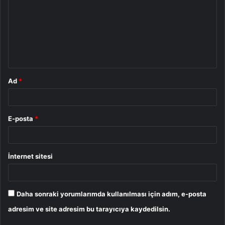
r
u
m
*
Ad
*
E-posta
*
İnternet sitesi
Daha sonraki yorumlarımda kullanılması için adım, e-posta
adresim ve site adresim bu tarayıcıya kaydedilsin.