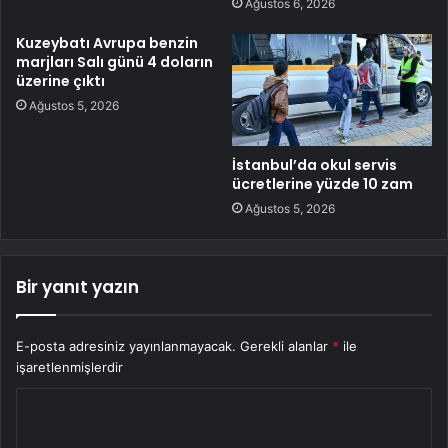
Ağustos 6, 2026
Kuzeybatı Avrupa benzin
marjları Salı günü 4 doların
üzerine çıktı
Ağustos 5, 2026
İstanbul’da okul servis
ücretlerine yüzde 10 zam
Ağustos 5, 2026
Bir yanıt yazın
E-posta adresiniz yayınlanmayacak.
Gerekli alanlar
*
ile
işaretlenmişlerdir
Y
o