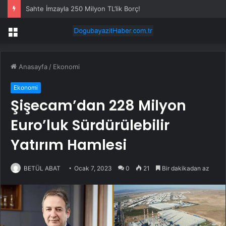
Sahte İmzayla 250 Milyon TL’lik Borç!
Menü
Anasayfa
/
Ekonomi
Ekonomi
Şişecam’dan 228 Milyon
Euro’luk Sürdürülebilir
Yatırım Hamlesi
BETÜL ABAT
Ocak 7, 2023
0
21
Bir dakikadan az