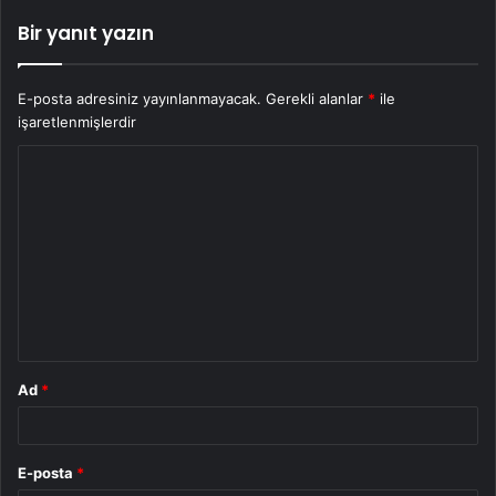
Bir yanıt yazın
E-posta adresiniz yayınlanmayacak.
Gerekli alanlar
*
ile
işaretlenmişlerdir
Y
o
r
u
m
*
Ad
*
E-posta
*