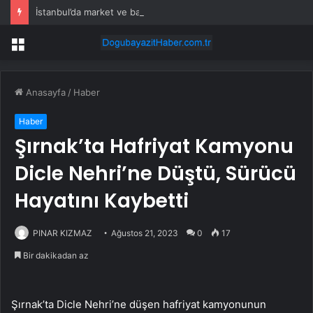
İstanbul’da market ve bakkallarda yeni uygulama devreye girdi
Menü
Anasayfa
/
Haber
Haber
Şırnak’ta Hafriyat Kamyonu
Dicle Nehri’ne Düştü, Sürücü
Hayatını Kaybetti
PINAR KIZMAZ
Ağustos 21, 2023
0
17
Bir dakikadan az
Şırnak’ta Dicle Nehri’ne düşen hafriyat kamyonunun