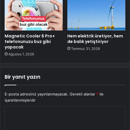
Magnetic Cooler 6 Pro+
Hem elektrik üretiyor, hem
telefonunuzu buz gibi
de balık yetiştiriyor
yapacak
Temmuz 31, 2026
Ağustos 1, 2026
Bir yanıt yazın
E-posta adresiniz yayınlanmayacak.
Gerekli alanlar
*
ile
işaretlenmişlerdir
Y
o
r