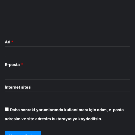
u
m
*
Ad
*
E-posta
*
İnternet sitesi
Daha sonraki yorumlarımda kullanılması için adım, e-posta
adresim ve site adresim bu tarayıcıya kaydedilsin.