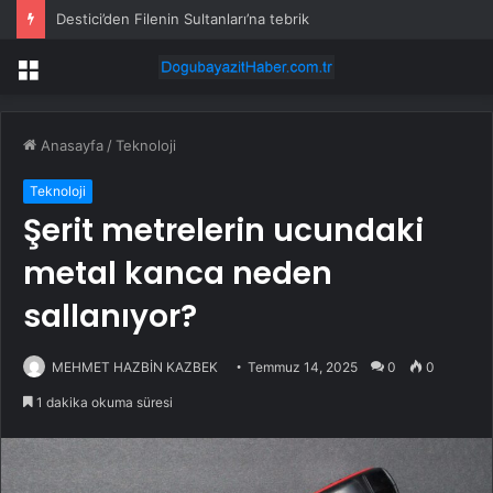
Destici’den Filenin Sultanları’na tebrik
Menü
Anasayfa
/
Teknoloji
Teknoloji
Şerit metrelerin ucundaki
metal kanca neden
sallanıyor?
MEHMET HAZBİN KAZBEK
Temmuz 14, 2025
0
0
1 dakika okuma süresi