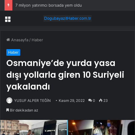
7 milyon yatırımcı borsada yem oldu
Menü
Anasayfa
/
Haber
Haber
Osmaniye’de yurda yasa
dışı yollarla giren 10 Suriyeli
yakalandı
YUSUF ALPER TEĞİN
Kasım 29, 2022
0
23
Bir dakikadan az