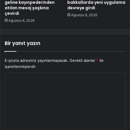
geline kayınpederinden
bakkallarda yeni uygulama
atılan mesaj şaşkına
devreye girdi
çevirdi
Ağustos 8, 2026
Ağustos 8, 2026
Bir yanıt yazın
E-posta adresiniz yayınlanmayacak.
Gerekli alanlar
*
ile
işaretlenmişlerdir
Y
o
r
u
m
*