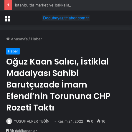
İstanbul’da market ve bakkallarda yeni uygulama devreye girdi
Menü
Anasayfa
/
Haber
Haber
Oğuz Kaan Salıcı, İstiklal
Madalyası Sahibi
Barutçuzade İmam
Efendi’nin Torununa CHP
Rozeti Taktı
YUSUF ALPER TEĞİN
Kasım 24, 2022
0
16
Bir dakikadan az