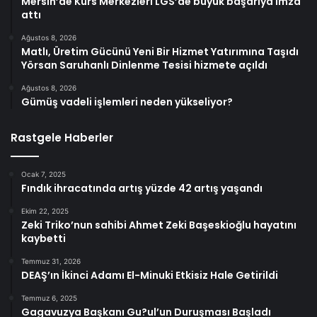
Mersin’de Kurs Merkezleri LGS’de büyük başarıya imza
attı
Ağustos 8, 2026
Matlı, Üretim Gücünü Yeni Bir Hizmet Yatırımına Taşıdı
Yörsan Saruhanlı Dinlenme Tesisi hizmete açıldı
Ağustos 8, 2026
Gümüş vadeli işlemleri neden yükseliyor?
Rastgele Haberler
Ocak 7, 2025
Fındık ihracatında artış yüzde 42 artış yaşandı
Ekim 22, 2025
Zeki Triko’nun sahibi Ahmet Zeki Başeskioğlu hayatını
kaybetti
Temmuz 31, 2026
DEAŞ’ın İkinci Adamı El-Minuki Etkisiz Hale Getirildi
Temmuz 6, 2025
Gagavuzya Başkanı Gu?ul’un Duruşması Başladı