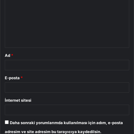
o
r
u
m
*
Ad
*
E-posta
*
İnternet sitesi
Daha sonraki yorumlarımda kullanılması için adım, e-posta
adresim ve site adresim bu tarayıcıya kaydedilsin.