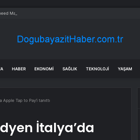
eed Martin ve Donanma yapay zeka denizaltı tespit sistemini test etti
FA
HABER
EKONOMI
SAĞLIK
TEKNOLOJI
YAŞAM
a Apple Tap to Pay’i tanıttı
Adyen İtalya’da