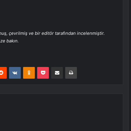
, çevrilmiş ve bir editör tarafından incelenmiştir.
üze bakın.
erest
Reddit
VKontakte
Odnoklassniki
Pocket
E-Posta ile paylaş
Yazdır