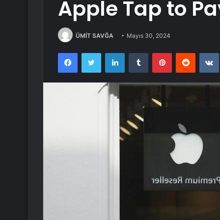
Apple Tap to Pay
ÜMİT SAVĞA
Mayıs 30, 2024
Facebook
Twitter
LinkedIn
Tumblr
Pinterest
Reddit