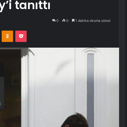
’i tanıttı
0
0
1 dakika okuma süresi
VKontakte
Odnoklassniki
Pocket