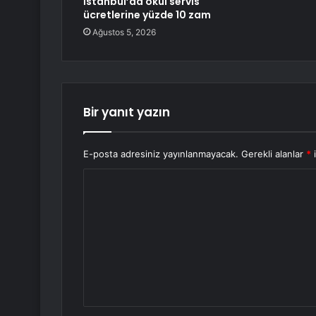
İstanbul’da okul servis
ücretlerine yüzde 10 zam
Ağustos 5, 2026
Bir yanıt yazın
E-posta adresiniz yayınlanmayacak.
Gerekli alanlar
*
i
Y
o
r
u
m
*