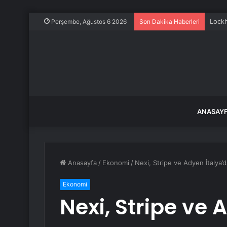
Lockh
Perşembe, Ağustos 6 2026
Son Dakika Haberleri
ANASAY
Anasayfa
/
Ekonomi
/
Nexi, Stripe ve Adyen İtalya’d
Ekonomi
Nexi, Stripe ve 