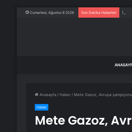
İstan
Cumartesi, Ağustos 8 2026
Son Dakika Haberleri
ANASAY
Anasayfa
/
Haber
/
Mete Gazoz, Avrupa şampiyonu
Haber
Mete Gazoz, Av