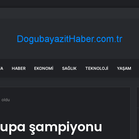
bul’da market ve bakkallarda yeni uygulama devreye girdi
FA
HABER
EKONOMI
SAĞLIK
TEKNOLOJI
YAŞAM
 oldu
rupa şampiyonu