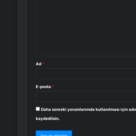
Y
o
r
u
m
*
Ad
*
E-posta
*
Daha sonraki yorumlarımda kullanılması için adı
kaydedilsin.