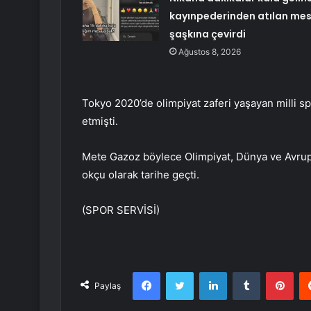
kayınpederinden atılan mes
şaşkına çevirdi
Ağustos 8, 2026
Tokyo 2020’de olimpiyat zaferi yaşayan milli 
etmişti.
Mete Gazoz böylece Olimpiyat, Dünya ve Avrup
okçu olarak tarihe geçti.
(SPOR SERVİSİ)
Facebook
Twitter
LinkedIn
Tumblr
Pint
Paylaş