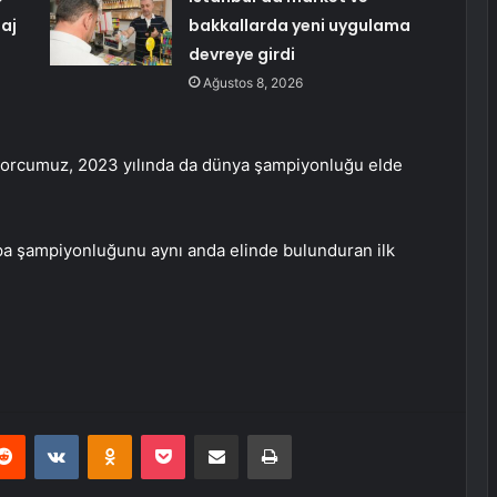
aj
bakkallarda yeni uygulama
devreye girdi
Ağustos 8, 2026
sporcumuz, 2023 yılında da dünya şampiyonluğu elde
a şampiyonluğunu aynı anda elinde bulunduran ilk
erest
Reddit
VKontakte
Odnoklassniki
Pocket
E-Posta ile paylaş
Yazdır