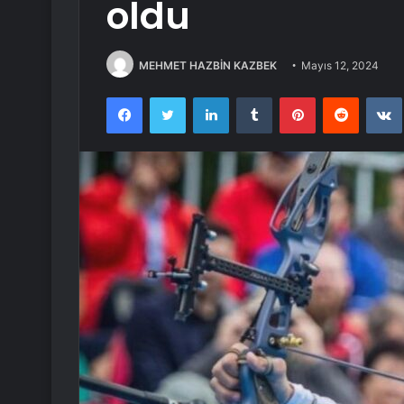
oldu
MEHMET HAZBİN KAZBEK
Mayıs 12, 2024
Facebook
Twitter
LinkedIn
Tumblr
Pinterest
Reddit