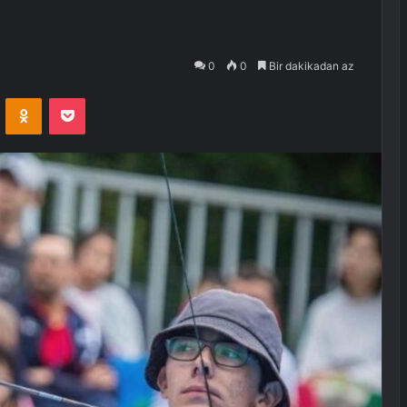
0
0
Bir dakikadan az
VKontakte
Odnoklassniki
Pocket