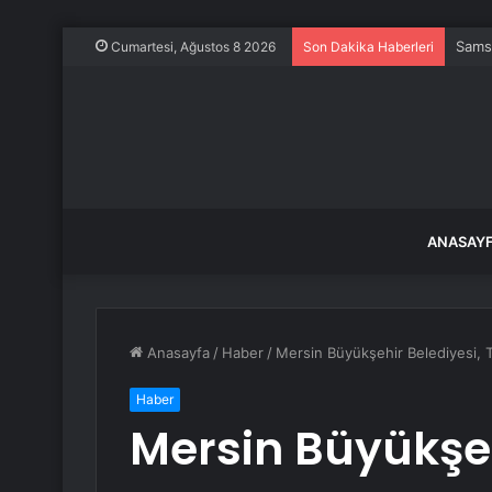
Samsu
Cumartesi, Ağustos 8 2026
Son Dakika Haberleri
ANASAY
Anasayfa
/
Haber
/
Mersin Büyükşehir Belediyesi, Ta
Haber
Mersin Büyükşeh