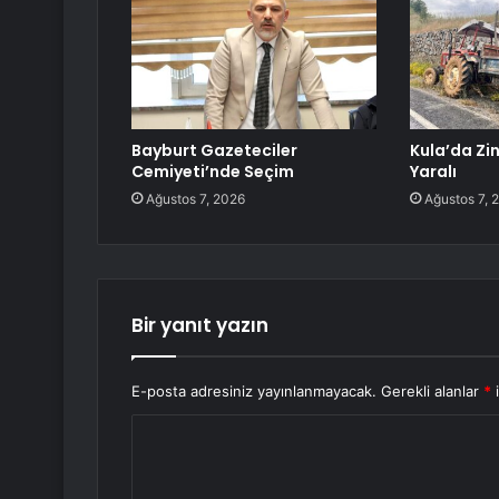
Bayburt Gazeteciler
Kula’da Zi
Cemiyeti’nde Seçim
Yaralı
Ağustos 7, 2026
Ağustos 7, 
Bir yanıt yazın
E-posta adresiniz yayınlanmayacak.
Gerekli alanlar
*
i
Y
o
r