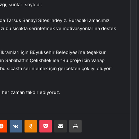
ı, şunları söyledi:
nda Tarsus Sanayi Sitesi’ndeyiz. Buradaki amacımız
ızı bu sıcakta serinletmek ve motivasyonlarına destek
“İkramları için Büyükşehir Belediyesi’ne teşekkür
olan Sabahattin Çelikbilek ise “Bu proje için Vahap
u sıcakta serinlemek için gerçekten çok iyi oluyor”
 her zaman takdir ediyoruz.
erest
Reddit
VKontakte
Odnoklassniki
Pocket
E-Posta ile paylaş
Yazdır