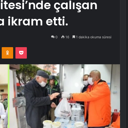
itesi’nde çalışan
a ikram etti.
0
16
1 dakika okuma süresi
VKontakte
Odnoklassniki
Pocket