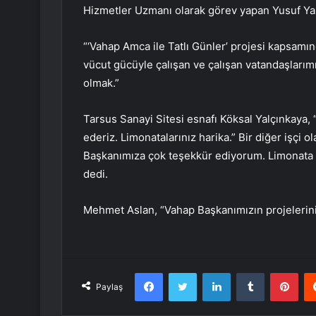
Hizmetler Uzmanı olarak görev yapan Yusuf Yazg
“‘Vahap Amca ile Tatlı Günler’ projesi kapsamı
vücut gücüyle çalışan ve çalışan vatandaşlarım
olmak.”
Tarsus Sanayi Sitesi esnafı Köksal Yalçınkaya, 
ederiz. Limonatalarınız harika.” Bir diğer işçi 
Başkanımıza çok teşekkür ediyorum. Limonata b
dedi.
Mehmet Aslan, “Vahap Başkanımızın projelerini
Facebook
Twitter
LinkedIn
Tumblr
Pint
Paylaş