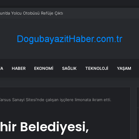
n’da Yolcu Otobüsü Refüje Çıktı
FA
HABER
EKONOMI
SAĞLIK
TEKNOLOJI
YAŞAM
rsus Sanayi Sitesi’nde çalışan işçilere limonata ikram etti.
ir Belediyesi,