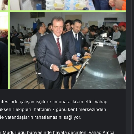
esi’nde çalışan işçilere limonata ikram etti. ‘Vahap
ükşehir ekipleri, haftanın 7 günü kent merkezinden
e vatandaşların rahatlamasını sağlıyor.
r Müdürlüğü bünyesinde hayata geçirilen ‘Vahap Amca