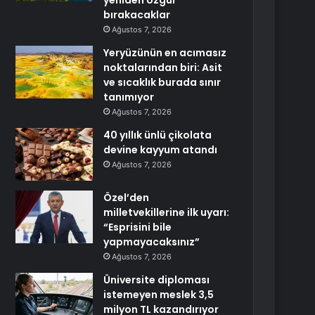
yeniden özgür
bırakacaklar
Ağustos 7, 2026
Yeryüzünün en acımasız
noktalarından biri: Asit
ve sıcaklık burada sınır
tanımıyor
Ağustos 7, 2026
40 yıllık ünlü çikolata
devine kayyum atandı
Ağustos 7, 2026
Özel’den
milletvekillerine ilk uyarı:
“Esprisini bile
yapmayacaksınız”
Ağustos 7, 2026
Üniversite diploması
istemeyen meslek 3,5
milyon TL kazandırıyor