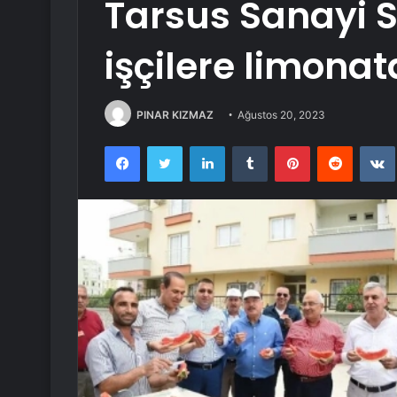
Tarsus Sanayi S
işçilere limonat
PINAR KIZMAZ
Ağustos 20, 2023
Facebook
Twitter
LinkedIn
Tumblr
Pinterest
Reddit