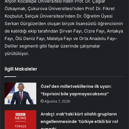
Afyon Kocatepe Üniversitesi’nden Prof. Dr. Çağlar
Özkaymak, Çukurova Üniversitesi’nden Prof. Dr. Fikret
Koçbulut, Selçuk Üniversitesi’nden Dr. Öğretim Üyesi
Serkan Gürgüze’den oluşan birçok lisansüstü öğrencisinin
de katıldığı ekip tarafından Şirvan Fayı, Cizre Fayı, Antakya
Fayı, Ölü Deniz Fayı, Malatya Fayı ve Orta Anadolu Fayı-
Deliler segmenti gibi faylar üzerinde çalışmalar
yürütülüyor.
İlgili Makaleler
Özel’den milletvekillerine ilk uyarı:
“Esprisini bile yapmayacaksınız”
Ağustos 7, 2026
Arakçi: ırak’taki kürt silahlı grupların
engellenmesinde ‘türkiye etkili bir rol