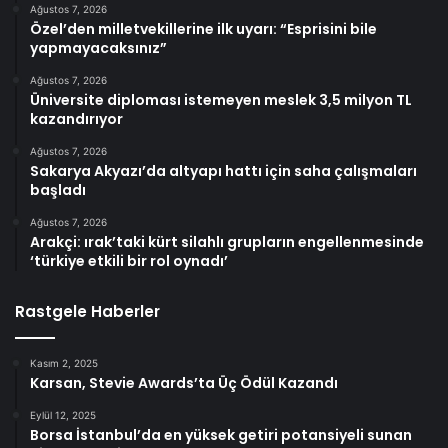
Ağustos 7, 2026
Özel’den milletvekillerine ilk uyarı: “Esprisini bile
yapmayacaksınız”
Ağustos 7, 2026
Üniversite diploması istemeyen meslek 3,5 milyon TL
kazandırıyor
Ağustos 7, 2026
Sakarya Akyazı’da altyapı hattı için saha çalışmaları
başladı
Ağustos 7, 2026
Arakçi: ırak’taki kürt silahlı grupların engellenmesinde
‘türkiye etkili bir rol oynadı’
Rastgele Haberler
Kasım 2, 2025
Karsan, Stevie Awards’ta Üç Ödül Kazandı
Eylül 12, 2025
Borsa İstanbul’da en yüksek getiri potansiyeli sunan