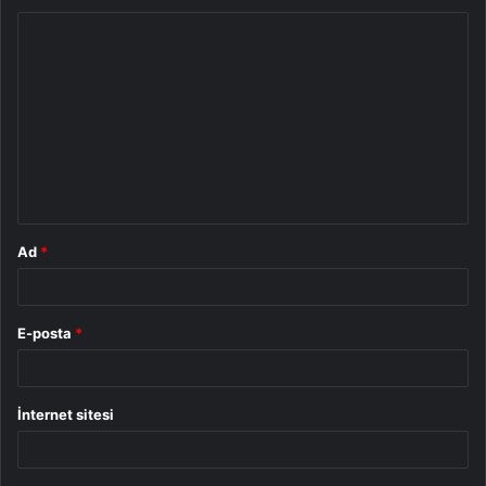
Y
o
r
u
m
*
Ad
*
E-posta
*
İnternet sitesi