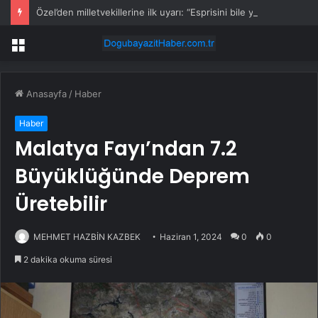
Özel’den milletvekillerine ilk uyarı: “Esprisini bile yapmayacaksınız”
Menü
Anasayfa
/
Haber
Haber
Malatya Fayı’ndan 7.2
Büyüklüğünde Deprem
Üretebilir
MEHMET HAZBİN KAZBEK
Haziran 1, 2024
0
0
2 dakika okuma süresi