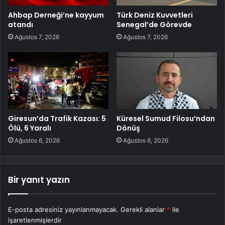
Ahbap Derneği’ne kayyum
Türk Deniz Kuvvetleri
atandı
Senegal’de Görevde
Ağustos 7, 2026
Ağustos 7, 2026
Giresun’da Trafik Kazası: 5
Küresel Sumud Filosu’ndan
Ölü, 6 Yaralı
Dönüş
Ağustos 6, 2026
Ağustos 6, 2026
Bir yanıt yazın
E-posta adresiniz yayınlanmayacak.
Gerekli alanlar
*
ile
işaretlenmişlerdir