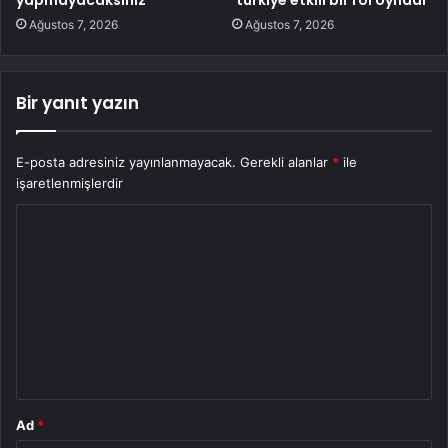
yapmayacaksınız”
‘türkiye etkili bir rol oynadı’
Ağustos 7, 2026
Ağustos 7, 2026
Bir yanıt yazın
E-posta adresiniz yayınlanmayacak.
Gerekli alanlar
*
ile
işaretlenmişlerdir
Y
o
r
u
m
*
Ad
*