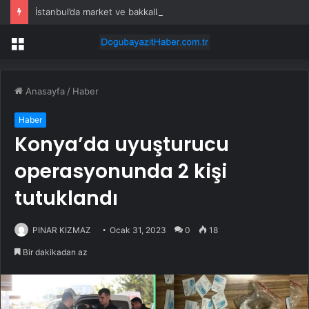
İstanbul’da market ve bakkallarda yeni uygulama devreye girdi
Menü
Anasayfa
/
Haber
Haber
Konya’da uyuşturucu
operasyonunda 2 kişi
tutuklandı
PINAR KIZMAZ
Ocak 31, 2023
0
18
Bir dakikadan az