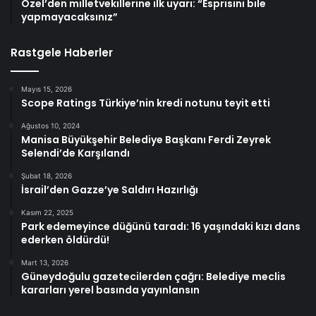
Özel’den milletvekillerine ilk uyarı: “Esprisini bile
yapmayacaksınız”
Rastgele Haberler
Mayıs 15, 2026
Scope Ratings Türkiye’nin kredi notunu teyit etti
Ağustos 10, 2024
Manisa Büyükşehir Belediye Başkanı Ferdi Zeyrek
Selendi’de Karşılandı
Şubat 18, 2026
İsrail’den Gazze’ye Saldırı Hazırlığı
Kasım 22, 2025
Park edemeyince düğünü taradı: 16 yaşındaki kızı dans
ederken öldürdü!
Mart 13, 2026
Güneydoğulu gazetecilerden çağrı: Belediye meclis
kararları yerel basında yayınlansın