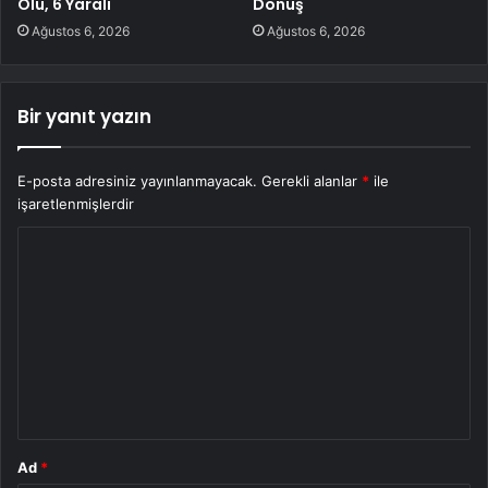
Ölü, 6 Yaralı
Dönüş
Ağustos 6, 2026
Ağustos 6, 2026
Bir yanıt yazın
E-posta adresiniz yayınlanmayacak.
Gerekli alanlar
*
ile
işaretlenmişlerdir
Y
o
r
u
m
*
Ad
*