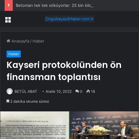
Betonları tek tek söküyorlar: 25 bin kilometrelik nehir ağını yeniden özgür bırakacaklar
Menü
Anasayfa
/
Haber
Haber
Kayseri protokolünden ön
finansman toplantısı
BETÜL ABAT
Aralık 10, 2022
0
18
2 dakika okuma süresi