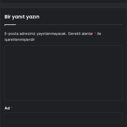
Bir yanıt yazın
E-posta adresiniz yayınlanmayacak.
Gerekli alanlar
*
ile
işaretlenmişlerdir
Y
o
r
u
m
*
Ad
*