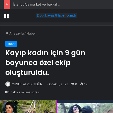
İstanbul’da market ve bakkallarda yeni uygulama devreye girdi
Menü
Anasayfa
/
Haber
Haber
Kayıp kadın için 9 gün
boyunca özel ekip
oluşturuldu.
YUSUF ALPER TEĞİN
Ocak 8, 2023
0
19
1 dakika okuma süresi