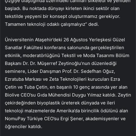
çizgiye ulaştığında üzerindeki canlıları silkeledi ve yeniden
başladı. Bu noktada dünyayı kirleten ikinci sektör olan
tekstilde yepyeni bir konsept oluşturmamız gerekiyor.
Tamamen teknoloji odaklı çalışmalıyız” dedi.
Üniversitenin Ataşehir’deki 26 Ağustos Yerleşkesi Güzel
Sanatlar Fakültesi konferans salonunda gerçekleştirilen
etkinlik, moderatörlüğünü Tekstil ve Moda Tasarımı Bölüm
Başkanı Dr. Dr. Müşerref Zeytinoğlu’nun düzenlediği
seminere, Lider Danışman Prof. Dr. Sedefhan Oğuz,
Ezratuba Markası ve Zeta Teknolojileri kurucuları Ezra
Çetin ve Tuba Çetin, en başarılı 10 genç arasında yer alan
Biolive CEO’su Gıda Mühendisi Duygu Yılmaz katıldı. Zeytin
çekirdeğinden biyoplastik üreterek dünyada ve ileri
teknoloji malzemelerde Amerika’da birincilik ödülünü alan
NomuPay Türkiye CEO’su Ergi Şener, akademisyenler ve
öğrenciler katıldı.