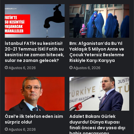
İstanbul FATİH su kesintisi!
Bm: Afganistan’da Bu Yıl
20-21 Temmuz İSKİ Fatih su
Yaklaşık 5 Milyon Anne ve
kesintisi ne zaman bitecek,
Çocuk Yetersiz Beslenme
sular ne zaman gelecek?
Riskiyle Karşı Karşıya
Ağustos 6, 2026
Ağustos 6, 2026
Özel’e ilk telefon eden isim
Adalet Bakanı Gürlek
sürpriz oldu!
duyurdu! Dünya Kupası
finali öncesi dev yasa dışı
Ağustos 6, 2026
bahis operasyonu