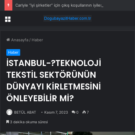
Carlyle “iyi şirketler” için çıkış koşullarının iyileştiğini görüyor
Menü
Anasayfa
/
Haber
Haber
İSTANBUL-?TEKNOLOJİ
TEKSTİL SEKTÖRÜNÜN
DÜNYAYI KİRLETMESİNİ
ÖNLEYEBİLİR Mİ?
BETÜL ABAT
Kasım 7, 2023
0
7
3 dakika okuma süresi