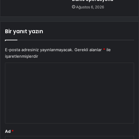
Ağustos 6, 2026
Bir yanıt yazın
E-posta adresiniz yayınlanmayacak.
Gerekli alanlar
*
ile
işaretlenmişlerdir
Y
o
r
u
m
*
Ad
*