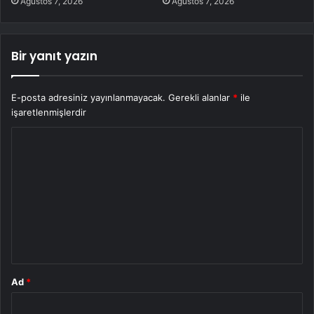
Ağustos 7, 2026
Ağustos 7, 2026
Bir yanıt yazın
E-posta adresiniz yayınlanmayacak.
Gerekli alanlar
*
ile
işaretlenmişlerdir
Y
o
r
u
m
*
Ad
*