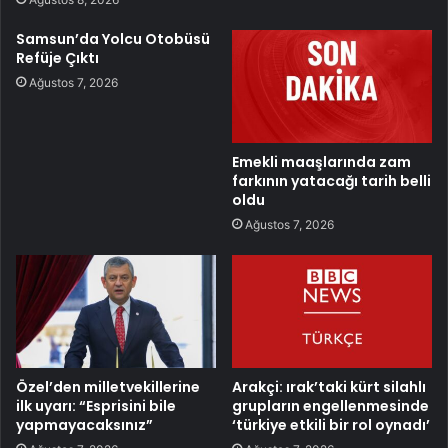
Samsun’da Yolcu Otobüsü
Refüje Çıktı
Ağustos 7, 2026
Emekli maaşlarında zam
farkının yatacağı tarih belli
oldu
Ağustos 7, 2026
Özel’den milletvekillerine
Arakçi: ırak’taki kürt silahlı
ilk uyarı: “Esprisini bile
grupların engellenmesinde
yapmayacaksınız”
‘türkiye etkili bir rol oynadı’