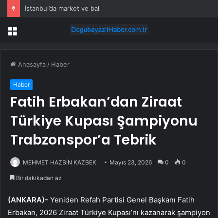
İstanbul’da market ve bakkallarda yeni uygulama devreye girdi
Menü
Anasayfa
/
Haber
Haber
Fatih Erbakan’dan Ziraat
Türkiye Kupası Şampiyonu
Trabzonspor’a Tebrik
MEHMET HAZBİN KAZBEK
Mayıs 23, 2026
0
0
Bir dakikadan az
(ANKARA)-
Yeniden Refah Partisi Genel Başkanı Fatih
Erbakan, 2026 Ziraat Türkiye Kupası’nı kazanarak şampiyon