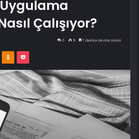
 Uygulama
i Nasıl Çalışıyor?
0
9
1 dakika okuma süresi
VKontakte
Odnoklassniki
Pocket