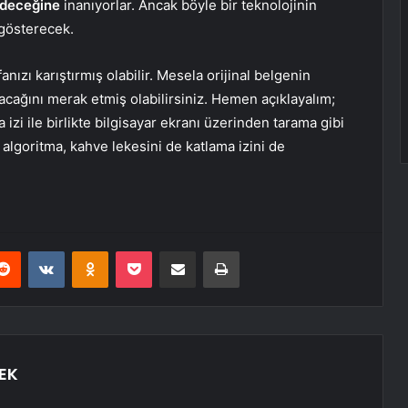
edeceğine
inanıyorlar. Ancak böyle bir teknolojinin
 gösterecek.
ızı karıştırmış olabilir. Mesela orijinal belgenin
lacağını merak etmiş olabilirsiniz. Hemen açıklayalım;
 izi ile birlikte bilgisayar ekranı üzerinden tarama gibi
 algoritma, kahve lekesini de katlama izini de
erest
Reddit
VKontakte
Odnoklassniki
Pocket
E-Posta ile paylaş
Yazdır
EK