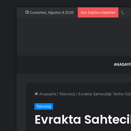
İstan
Cumartesi, Ağustos 8 2026
Son Dakika Haberleri
ANASAY
Anasayfa
/
Teknoloji
/
Evrakta Sahteciliği Tarihe Gö
Teknoloji
Evrakta Sahtecil