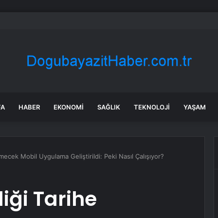
bul’da market ve bakkallarda yeni uygulama devreye girdi
FA
HABER
EKONOMI
SAĞLIK
TEKNOLOJI
YAŞAM
mecek Mobil Uygulama Geliştirildi: Peki Nasıl Çalışıyor?
iği Tarihe