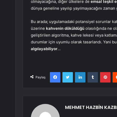
olmayacağına, diğer ülkelere de
emsal teşkil 
dünya geneline yayılıp yayılmayacağını zaman
Bu arada; uygulamadaki potansiyel sorunlar kafan
üzerine
kahvenin döküldüğü
olasılığında ne o
geliştirilen algoritma, kahve lekesi veya katlama
durumlar için uyumlu olarak tasarlandı. Yani bu
algılayabiliyor
…
Facebook
Twitter
LinkedIn
Tumblr
Pint
Paylaş
MEHMET HAZBİN KAZB