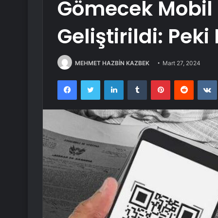
Gömecek Mobil
Geliştirildi: Pek
MEHMET HAZBİN KAZBEK
Mart 27, 2024
Facebook
Twitter
LinkedIn
Tumblr
Pinterest
Reddit