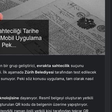
 bir grup geliştirici,
evrakta
sahtecilik
suçunu
i. İlk aşamada
Zürih Belediyesi
tarafından test edilecek
m sunuyor. Peki söz konusu uygulama, tam olarak nasıl
knolojisine
dayanıyor. Resmî belgeyi oluşturan yetkili
uşturulan QR kodu da belgenin üzerine yapıştırıyor.
endiği zaman ilgili yetkili kişi tarafından tekrar QR