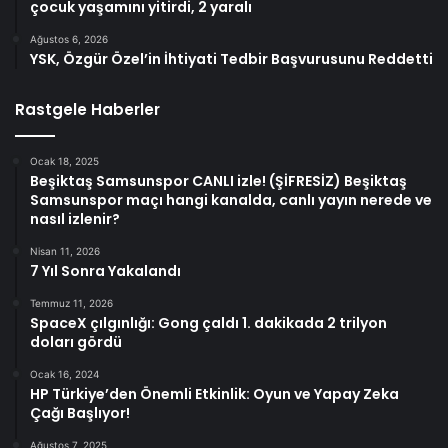
çocuk yaşamını yitirdi, 2 yaralı
Ağustos 6, 2026
YSK, Özgür Özel’in İhtiyati Tedbir Başvurusunu Reddetti
Rastgele Haberler
Ocak 18, 2025
Beşiktaş Samsunspor CANLI izle! (ŞİFRESİZ) Beşiktaş
Samsunspor maçı hangi kanalda, canlı yayın nerede ve
nasıl izlenir?
Nisan 11, 2026
7 Yıl Sonra Yakalandı
Temmuz 11, 2026
SpaceX çılgınlığı: Gong çaldı 1. dakikada 2 trilyon
doları gördü
Ocak 16, 2024
HP Türkiye’den Önemli Etkinlik: Oyun ve Yapay Zeka
Çağı Başlıyor!
Ağustos 7, 2025