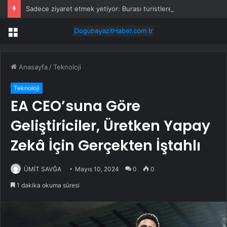
Sadece ziyaret etmek yetiyor: Burası turistlere altın veriyor
Menü
Anasayfa
/
Teknoloji
Teknoloji
EA CEO’suna Göre
Geliştiriciler, Üretken Yapay
Zekâ İçin Gerçekten İştahlı
ÜMİT SAVĞA
Mayıs 10, 2024
0
0
1 dakika okuma süresi