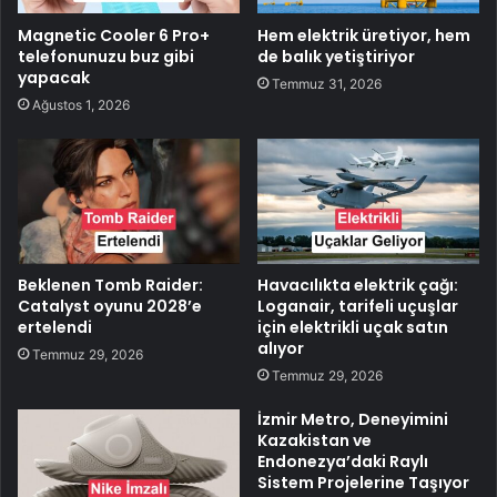
Magnetic Cooler 6 Pro+
Hem elektrik üretiyor, hem
telefonunuzu buz gibi
de balık yetiştiriyor
yapacak
Temmuz 31, 2026
Ağustos 1, 2026
Beklenen Tomb Raider:
Havacılıkta elektrik çağı:
Catalyst oyunu 2028’e
Loganair, tarifeli uçuşlar
ertelendi
için elektrikli uçak satın
alıyor
Temmuz 29, 2026
Temmuz 29, 2026
İzmir Metro, Deneyimini
Kazakistan ve
Endonezya’daki Raylı
Sistem Projelerine Taşıyor