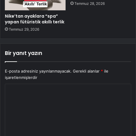
Temmuz 28, 2026
Nike’tan ayaklara “spa”
yapan fütüristik akıllı terlik
Temmuz 29, 2026
Bir yanıt yazın
E-posta adresiniz yayınlanmayacak.
Gerekli alanlar
*
ile
işaretlenmişlerdir
Y
o
r
u
m
*