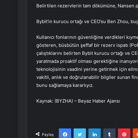
Belirtilen rezervlerin tam dökümüne, Nansen po
Bybit’in kurucu ortağı ve CEO’su Ben Zhou, bugü
Kullanıcı fonlarının güvenliğine verdikleri kıym
gösteren, büsbütün şeffaf bir rezerv ispatı (Po
çalıştıklarını belirten Bybit kurucu ortağı ve CE
yaratmada proaktif olması gerektiğine inanıyoru
teknolojisinin vaadini yerine getirmek için eli
vakitli, anlık ve doğrulanabilir bilgiler sunan f
bunu sağlamaya kararlıyız.
Kaynak: (BYZHA) – Beyaz Haber Ajansı
Facebook
Twitter
LinkedIn
Tumblr
Pint
Paylaş