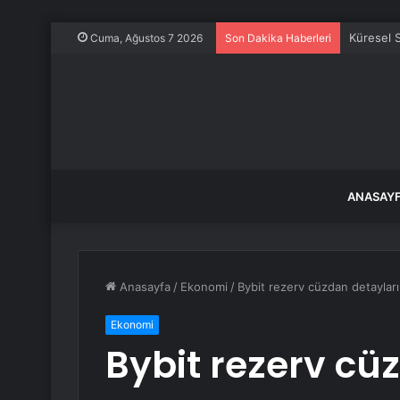
Küresel 
Cuma, Ağustos 7 2026
Son Dakika Haberleri
ANASAY
Anasayfa
/
Ekonomi
/
Bybit rezerv cüzdan detayların
Ekonomi
Bybit rezerv cü