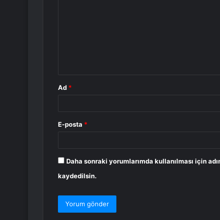
o
r
u
m
*
Ad
*
E-posta
*
Daha sonraki yorumlarımda kullanılması için adı
kaydedilsin.