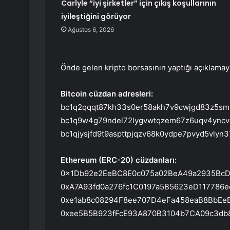
Carlyle “iyi şirketler” için çıkış koşullarının
iyileştiğini görüyor
Ağustos 6, 2026
Önde gelen kripto borsasının yaptığı açıklama
Bitcoin cüzdan adresleri:
bc1q2qqqt87kh33s0er58akh7v9cwjgd83z5sm
bc1q9w4g79ndel72lygvwtqzem67z6uqv4yncv
bc1qjysjfd9t9aspttpjqzv68k0ydpe7pvyd5vlyn
Ethereum (ERC-20) cüzdanları:
0x1Db92e2EeBC8E0c075a02BeA49a2935Bc
0xA7A93fd0a276fc1C0197a5B5623eD117786
0xe1ab8c08294F8ee707D4eFa458eaB8BbEe
0xee5B5B923fFcE93A870B3104b7CA09c3db