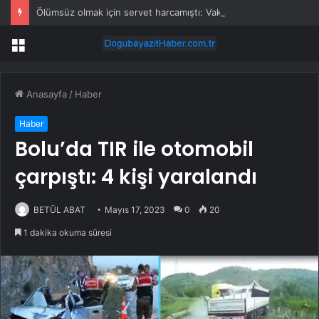
Ölümsüz olmak için servet harcamıştı: Vaktinde ‘hasat’ etmek için kendi klonunu yaptı
Menü
Anasayfa
/
Haber
Haber
Bolu’da TIR ile otomobil
çarpıştı: 4 kişi yaralandı
BETÜL ABAT
Mayıs 17, 2023
0
20
1 dakika okuma süresi