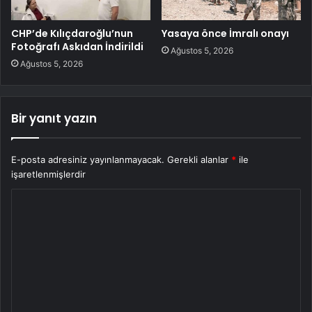
CHP’de Kılıçdaroğlu’nun
Yasaya önce İmralı onayı
Fotoğrafı Askıdan İndirildi
Ağustos 5, 2026
Ağustos 5, 2026
Bir yanıt yazın
E-posta adresiniz yayınlanmayacak.
Gerekli alanlar
*
ile
işaretlenmişlerdir
Y
o
r
u
m
*