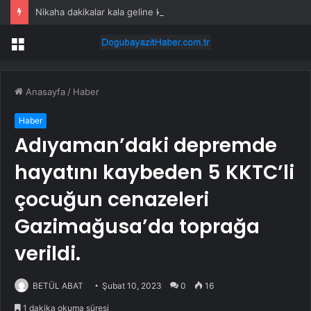
Nikaha dakikalar kala geline kayınpederinden atılan mesaj şaşkına çevirdi
Menü
Anasayfa
/
Haber
Haber
Adıyaman’daki depremde
hayatını kaybeden 5 KKTC’li
çocuğun cenazeleri
Gazimağusa’da toprağa
verildi.
BETÜL ABAT
Şubat 10, 2023
0
16
1 dakika okuma süresi