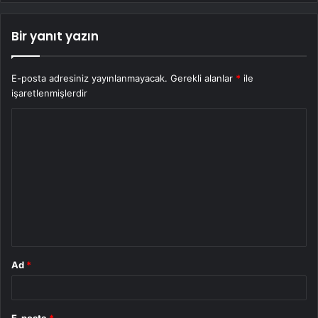
Bir yanıt yazın
E-posta adresiniz yayınlanmayacak.
Gerekli alanlar
*
ile
işaretlenmişlerdir
Y
o
r
u
m
*
Ad
*