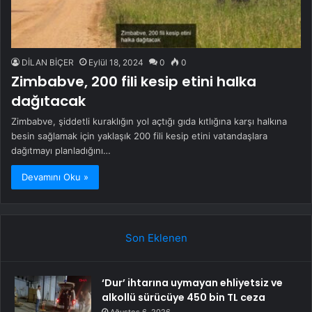
DİLAN BİÇER
Eylül 18, 2024
0
0
Zimbabve, 200 fili kesip etini halka
dağıtacak
Zimbabve, şiddetli kuraklığın yol açtığı gıda kıtlığına karşı halkına
besin sağlamak için yaklaşık 200 fili kesip etini vatandaşlara
dağıtmayı planladığını…
Devamını Oku »
Son Eklenen
‘Dur’ ihtarına uymayan ehliyetsiz ve
alkollü sürücüye 450 bin TL ceza