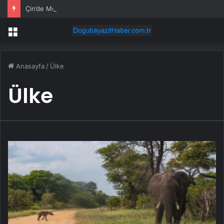
Çin’de Merkezi Hükümete Ait İki Sermaye İşletme Şirketi, Toplu Hisse Alımlarını Sürdürme Planlarını Duyurdu
Menü
Anasayfa
/
Ülke
Ülke